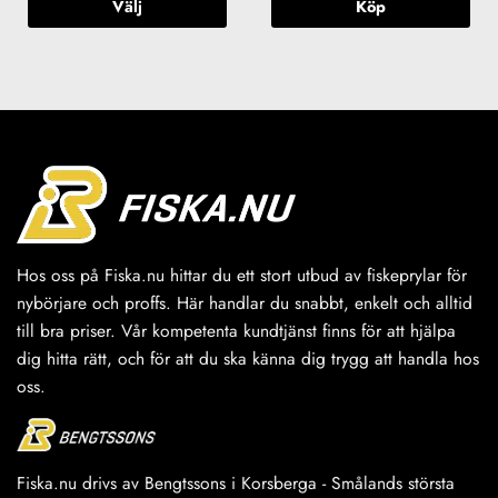
Välj
Köp
Den
här
produkten
har
flera
varianter.
De
olika
alternativen
kan
väljas
Hos oss på Fiska.nu hittar du ett stort utbud av fiskeprylar för
på
nybörjare och proffs. Här handlar du snabbt, enkelt och alltid
produktsidan
till bra priser. Vår kompetenta kundtjänst finns för att hjälpa
dig hitta rätt, och för att du ska känna dig trygg att handla hos
oss.
Fiska.nu drivs av Bengtssons i Korsberga - Smålands största