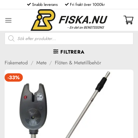
Skip
Snabb leverans
Fri frakt över 1000kr
to
content
Produktsökning
FILTRERA
Fiskemetod
/
Mete
/
Flöten & Metetillbehör
-33%