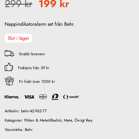
Det ursprungliga priset 
Det nuvarande pr
299
kr
199
kr
Nappindikatoralarm set från Behr.
Slut i lager
Snabb leverans
Fraktpris från 39 kr
Fri frakt över 1000 kr
Artikelnr:
behr-42-962-77
Kategorier:
Flöten & Metetillbehör
,
Mete
,
Övrigt Rea
Varumärke:
Behr