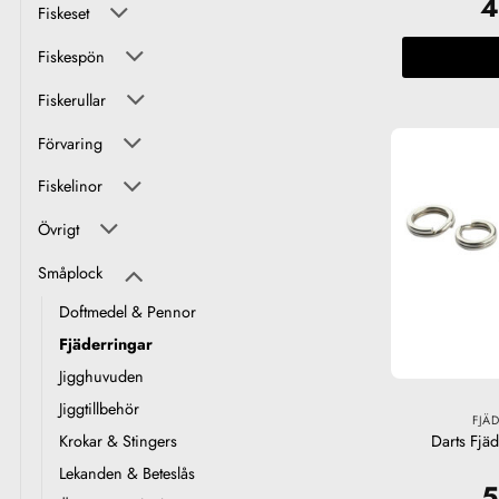
Fiskeset
Fiskespön
Fiskerullar
Förvaring
Fiskelinor
Övrigt
Småplock
Doftmedel & Pennor
Fjäderringar
Jigghuvuden
Jiggtillbehör
FJÄ
Krokar & Stingers
Darts Fjä
Lekanden & Beteslås