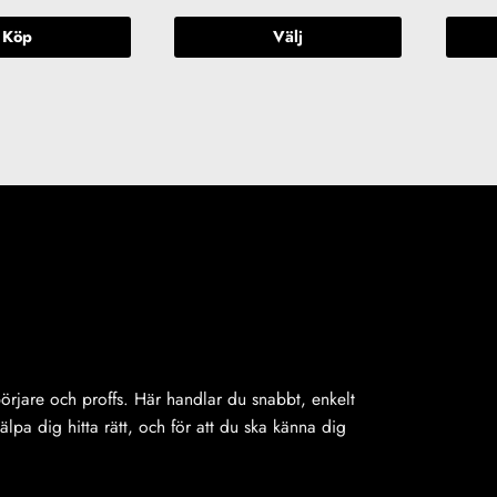
Köp
Välj
Den
här
produkten
har
flera
varianter.
De
olika
alternativen
kan
väljas
på
produktsidan
ybörjare och proffs. Här handlar du snabbt, enkelt
jälpa dig hitta rätt, och för att du ska känna dig