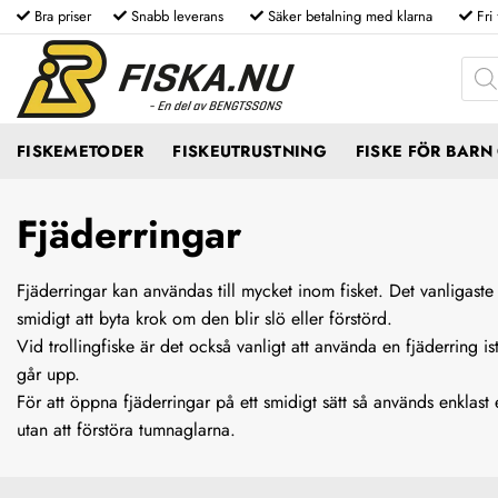
Skip
Bra priser
Snabb leverans
Säker betalning med klarna
Fri
to
Produ
content
FISKEMETODER
FISKEUTRUSTNING
FISKE FÖR BAR
Fjäderringar
Fjäderringar kan användas till mycket inom fisket. Det vanligaste
smidigt att byta krok om den blir slö eller förstörd.
Vid trollingfiske är det också vanligt att använda en fjäderring ist
går upp.
För att öppna fjäderringar på ett smidigt sätt så används enklas
utan att förstöra tumnaglarna.