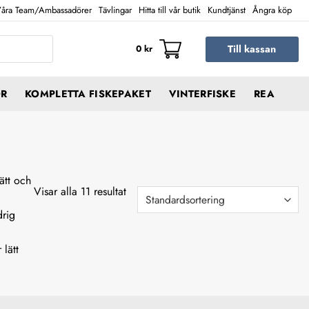
åra Team/Ambassadörer
Tävlingar
Hitta till vår butik
Kundtjänst
Ångra köp
Till kassan
0
kr
ÖR
KOMPLETTA FISKEPAKET
VINTERFISKE
REA
ätt och
Visar alla 11 resultat
drig
 lätt