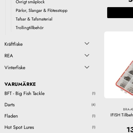
Övrigt småplock
Pärlor, Slangar & Flötesstopp
Tafsar & Tafsmaterial
Trollingtillbehör
Kräftfiske
REA
Vinterfiske
VARUMÄRKE
BFT - Big Fish Tackle
(1)
Darts
(4)
BRA-A
IFISH Tillbe
Fladen
(1)
Hot Spot Lures
1
(1)