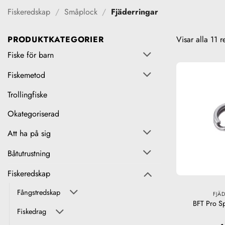
Fiskeredskap
/
Småplock
/
Fjäderringar
PRODUKTKATEGORIER
Visar alla 11 r
Fiske för barn
Fiskemetod
Trollingfiske
Okategoriserad
Att ha på sig
Båtutrustning
Fiskeredskap
Fångstredskap
FJÄ
BFT Pro Sp
Fiskedrag