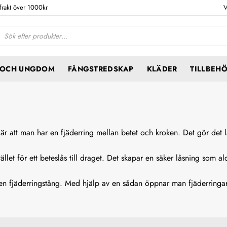
 frakt över 1000kr
V
ktsökning
N OCH UNGDOM
FÅNGSTREDSKAP
KLÄDER
TILLBEH
 är att man har en fjäderring mellan betet och kroken. Det gör det l
ället för ett beteslås till draget. Det skapar en säker låsning som al
t en fjäderringstång. Med hjälp av en sådan öppnar man fjäderringar