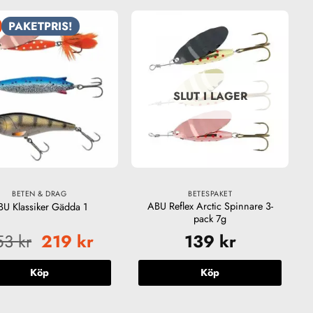
PAKETPRIS!
SLUT I LAGER
BETEN & DRAG
BETESPAKET
ABU Reflex Arctic Spinnare 3-
BU Klassiker Gädda 1
pack 7g
Det
Det
53
kr
219
kr
139
kr
ursprungliga
nuvarande
priset
priset
Köp
Köp
var:
är:
253 kr.
219 kr.