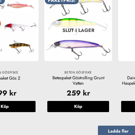
!
PAKETPRIS!
SLUT I LAGER
N GÖSFISKE
BETEN GÖSFISKE
Betespaket Göstrolling Grunt
Dai
paket Gös 2
Vatten
Haspel
99
kr
259
kr
Köp
Köp
Ladda fler