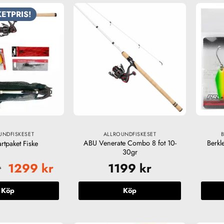
ETPRIS!
UNDFISKESET
ALLROUNDFISKESET
ABU Venerate Combo 8 fot 10-
Berkl
rtpaket Fiske
30gr
Det
Det
r
1299
kr
1199
kr
ursprungliga
nuvarande
priset
priset
Köp
Köp
var:
är:
1599 kr.
1299 kr.