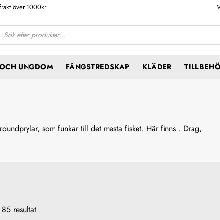
 frakt över 1000kr
V
ktsökning
N OCH UNGDOM
FÅNGSTREDSKAP
KLÄDER
TILLBEH
oundprylar, som funkar till det mesta fisket. Här finns . Drag,
85 resultat