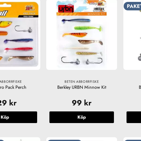
PAKE
ABBORRFISKE
BETEN ABBORRFISKE
Pro Pack Perch
Berkley URBN Minnow Kit
B
29
kr
99
kr
Köp
Köp