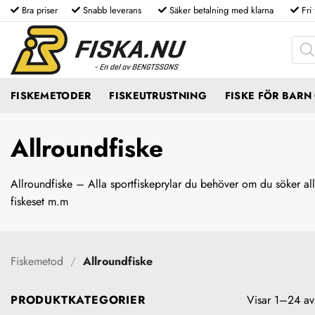
Skip
Bra priser
Snabb leverans
Säker betalning med klarna
Fri
to
Produ
content
FISKEMETODER
FISKEUTRUSTNING
FISKE FÖR BAR
Allroundfiske
Allroundfiske – Alla sportfiskeprylar du behöver om du söker allr
fiskeset m.m
Fiskemetod
/
Allroundfiske
PRODUKTKATEGORIER
Visar 1–24 av 