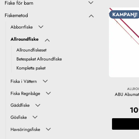
Fiske för barn
KAMPANJ!
Fiskemetod
Abborrfiske
Allroundfiske
Allroundfiskeset
Betespaket Allroundfiske
Kompletta paket
Fiska i Vättern
ALLRO
Fiska Regnbåge
ABU Abumati
Gäddfiske
1
Gösfiske
Havsöringsfiske