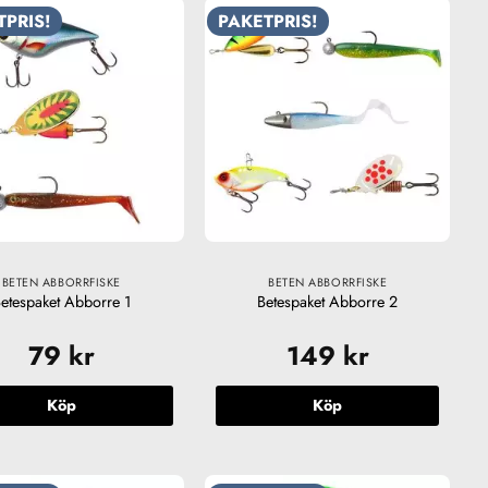
TPRIS!
PAKETPRIS!
BETEN ABBORRFISKE
BETEN ABBORRFISKE
etespaket Abborre 1
Betespaket Abborre 2
79
kr
149
kr
Köp
Köp