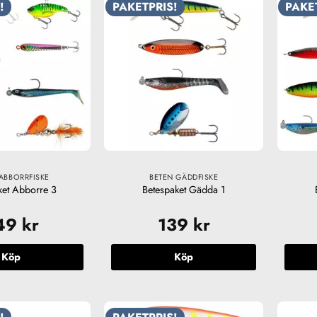
!
PAKETPRIS!
PAKE
ABBORRFISKE
BETEN GÄDDFISKE
ket Abborre 3
Betespaket Gädda 1
49
kr
139
kr
Köp
Köp