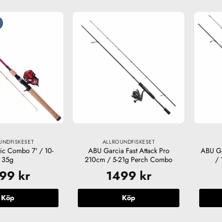
UNDFISKESET
ALLROUNDFISKESET
c Combo 7′ / 10-
ABU Garcia Fast Attack Pro
ABU G
35g
210cm / 5-21g Perch Combo
/ 
099
kr
1499
kr
Köp
Köp