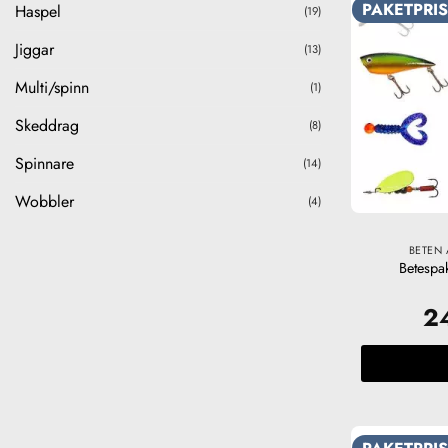
PAKETPRIS
Haspel
(19)
Jiggar
(13)
Multi/spinn
(1)
Skeddrag
(8)
Spinnare
(14)
Wobbler
(4)
BETEN 
Betespa
2