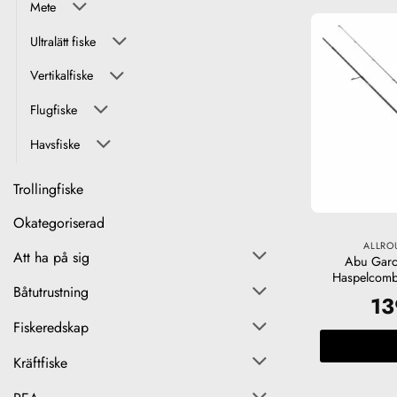
Mete
Ultralätt fiske
Vertikalfiske
Flugfiske
Havsfiske
Trollingfiske
Okategoriserad
ALLRO
Att ha på sig
Abu Garc
Haspelcomb
Båtutrustning
1
Fiskeredskap
Kräftfiske