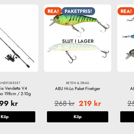
REA!
PAKETPRIS!
REA!
SLUT I LAGER
UNDFISKESET
BETEN & DRAG
ia Vendetta V4
ABU Hi-Lo Paket Firetiger
A
o 198cm / 2-10g
Det
Det
399
kr
268
kr
219
kr
2
ursprungliga
nuvarande
priset
priset
Köp
Köp
var:
är:
268 kr.
219 kr.