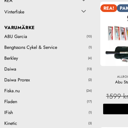
REA
REA!
PAK
Vinterfiske
VARUMÄRKE
ABU Garcia
(10)
Bengtssons Cykel & Service
(1)
Berkley
(4)
Daiwa
(13)
ALLRO
Daiwa Prorex
(2)
Abu Sta
Fiska.nu
(24)
1599
k
Fladen
(17)
IFish
(1)
Kinetic
(3)