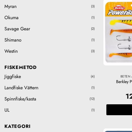
Myran
(3)
Okuma
(1)
Savage Gear
(2)
Shimano
(1)
Westin
(3)
FISKEMETOD
Jiggfiske
BETEN 
(4)
Berkley 
Landfiske Vättern
(1)
1
Spinnfiske/kasta
(12)
UL
(1)
KATEGORI