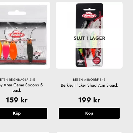
SLUT I LAGER
BETEN REGNBÅGSFISKE
BETEN ABBORRFISKE
ey Area Game Spoons 5-
Berkley Flicker Shad 7cm 3-pack
pack
159
kr
199
kr
Köp
Köp