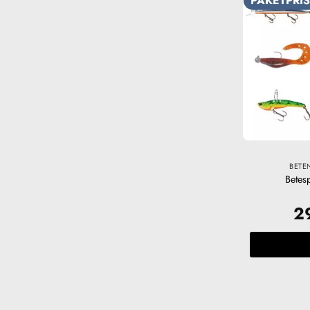
PAKETPRIS
BETE
Betes
2