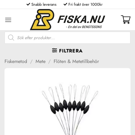
Skip
Snabb leverans
Fri frakt över 1000kr
to
content
Produktsökning
FILTRERA
Fiskemetod
/
Mete
/
Flöten & Metetillbehör