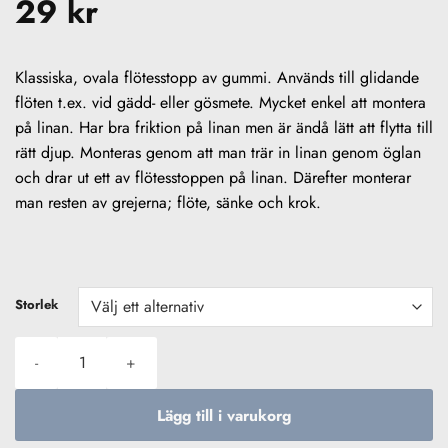
29
kr
Klassiska, ovala flötesstopp av gummi. Används till glidande
flöten t.ex. vid gädd- eller gösmete. Mycket enkel att montera
på linan. Har bra friktion på linan men är ändå lätt att flytta till
rätt djup. Monteras genom att man trär in linan genom öglan
och drar ut ett av flötesstoppen på linan. Därefter monterar
man resten av grejerna; flöte, sänke och krok.
Storlek
Flötesstopp gummi mängd
Lägg till i varukorg