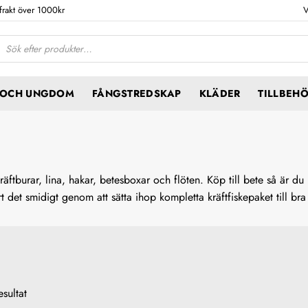
 frakt över 1000kr
V
ktsökning
N OCH UNGDOM
FÅNGSTREDSKAP
KLÄDER
TILLBEH
äftburar, lina, hakar, betesboxar och flöten. Köp till bete så är du
rt det smidigt genom att sätta ihop kompletta kräftfiskepaket till bra 
esultat