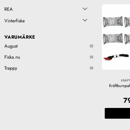
REA
Vinterfiske
VARUMÄRKE
August
(2)
Fiska.nu
(5)
Trappy
(5)
KRÄFT
Kräftburspa
7