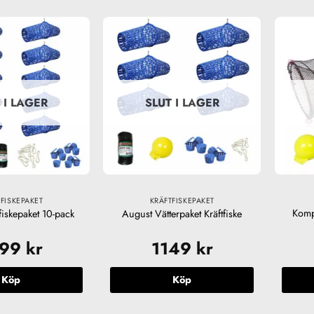
 I LAGER
SLUT I LAGER
FISKEPAKET
KRÄFTFISKEPAKET
Kompl
fiskepaket 10-pack
August Vätterpaket Kräftfiske
999
kr
1149
kr
Köp
Köp