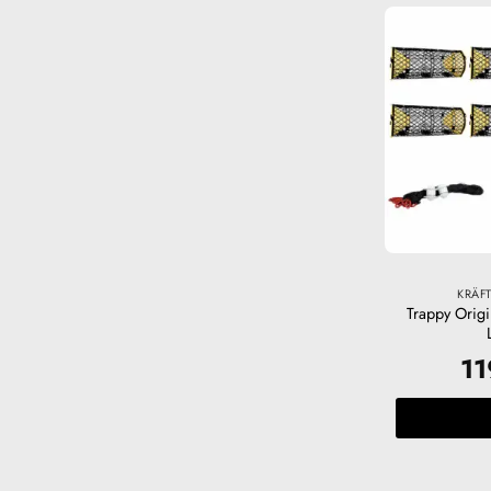
KRÄFT
Trappy Origi
1