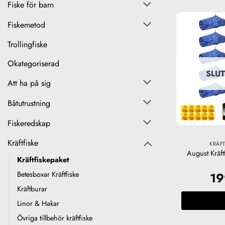
Fiske för barn
Fiskemetod
Trollingfiske
Okategoriserad
SLUT
Att ha på sig
Båtutrustning
Fiskeredskap
Kräftfiske
KRÄFT
August Kräft
Kräftfiskepaket
1
Betesboxar Kräftfiske
Kräftburar
Linor & Hakar
Övriga tillbehör kräftfiske