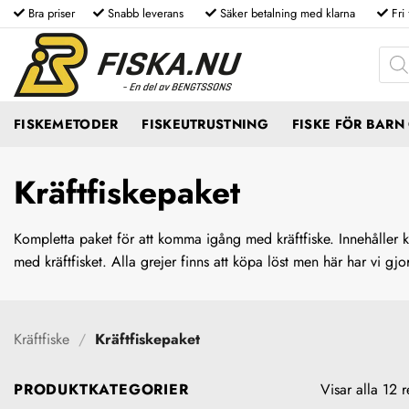
Skip
Bra priser
Snabb leverans
Säker betalning med klarna
Fri
to
Produ
content
FISKEMETODER
FISKEUTRUSTNING
FISKE FÖR BAR
Kräftfiskepaket
Kompletta paket för att komma igång med kräftfiske. Innehåller kr
med kräftfisket. Alla grejer finns att köpa löst men här har vi gjo
Kräftfiske
/
Kräftfiskepaket
PRODUKTKATEGORIER
Visar alla 12 r