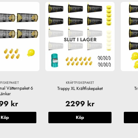
SLUT I LAGER
FISKEPAKET
KRÄFTFISKEPAKET
nal Vätternpaket 6
Trappy XL Kräftfiskepaket
T
Länkar
199
kr
2299
kr
Köp
Köp