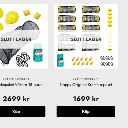
SLUT I LAGER
SLUT I LAGER
KRÄFTFISKEPAKET
KRÄFTFISKEPAKET
iskepaket Vättern 18 burar
Trappy Original Kräftfiskepaket
2699
kr
1699
kr
Köp
Köp