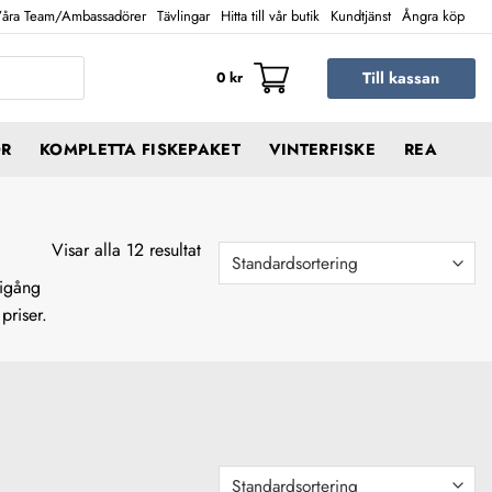
åra Team/Ambassadörer
Tävlingar
Hitta till vår butik
Kundtjänst
Ångra köp
Till kassan
0
kr
ÖR
KOMPLETTA FISKEPAKET
VINTERFISKE
REA
Visar alla 12 resultat
 igång
priser.