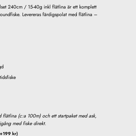
lset 240cm / 15-40g inkl flätlina är ett komplett
lroundfiske. Levereras färdigspolat med flätlina –
gd
tidsfiske
d flätlina (c:a 100m) och ett startpaket med ask,
igång med fiske direkt.
(+
199
kr
)