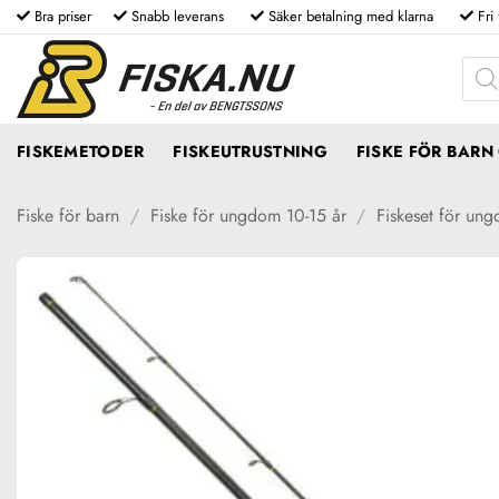
Skip
Bra priser
Snabb leverans
Säker betalning med klarna
Fri
to
Produ
content
FISKEMETODER
FISKEUTRUSTNING
FISKE FÖR BAR
Fiske för barn
/
Fiske för ungdom 10-15 år
/
Fiskeset för un