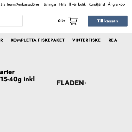
åra Team/Ambassadörer
Tävlingar
Hitta till vår butik
Kundtjänst
Ångra köp
Till kassan
0
kr
ÖR
KOMPLETTA FISKEPAKET
VINTERFISKE
REA
arter
15-40g inkl