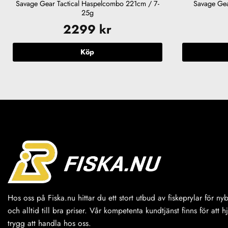
Savage Gear Tactical Haspelcombo 221cm / 7-
Savage Ge
25g
2299
kr
Köp
Hos oss på Fiska.nu hittar du ett stort utbud av fiskeprylar för n
och alltid till bra priser. Vår kompetenta kundtjänst finns för att h
trygg att handla hos oss.