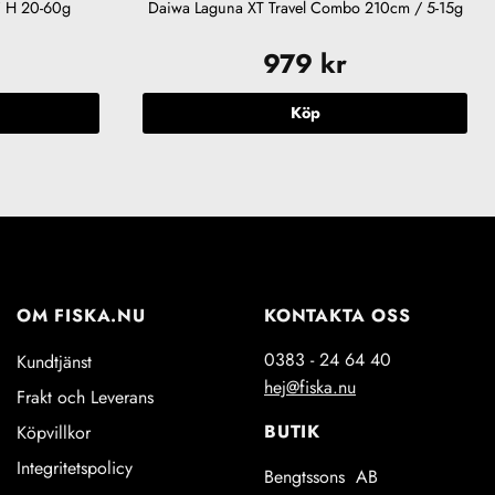
´ H 20-60g
Daiwa Laguna XT Travel Combo 210cm / 5-15g
979
kr
Köp
OM FISKA.NU
KONTAKTA OSS
0383 - 24 64 40
Kundtjänst
hej@fiska.nu
Frakt och Leverans
BUTIK
Köpvillkor
Integritetspolicy
Bengtssons AB