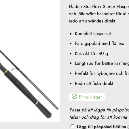
Fladen Xtra-Flexx Starter Haspe
och lättanvänt haspelset för al
redo att användas direkt.
Komplett haspelset
Färdigspolad med flätlina
Kastvikt 15–40 g
Långt spö för bättre kastlän
Perfekt för nybörjare och fri
Redo att fiska direkt
Finns i lager
KÖP
Passa på att lägga till påspola
TILL
tafsar och drag för att komma 
Lägg till påspolad flätlina