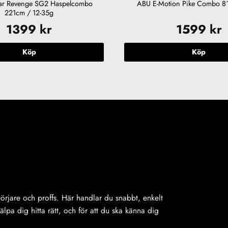
ar Revenge SG2 Haspelcombo
ABU E-Motion Pike Combo 8
221cm / 12-35g
1399
kr
1599
kr
Köp
Köp
ybörjare och proffs. Här handlar du snabbt, enkelt
jälpa dig hitta rätt, och för att du ska känna dig