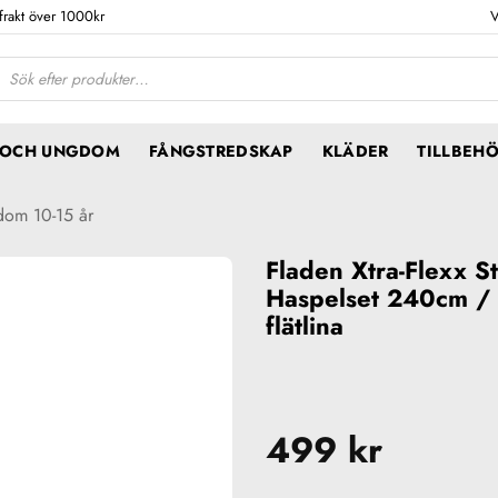
 frakt över 1000kr
V
ktsökning
N OCH UNGDOM
FÅNGSTREDSKAP
KLÄDER
TILLBEH
gdom 10-15 år
Fladen Xtra-Flexx St
Haspelset 240cm / 
flätlina
499
kr