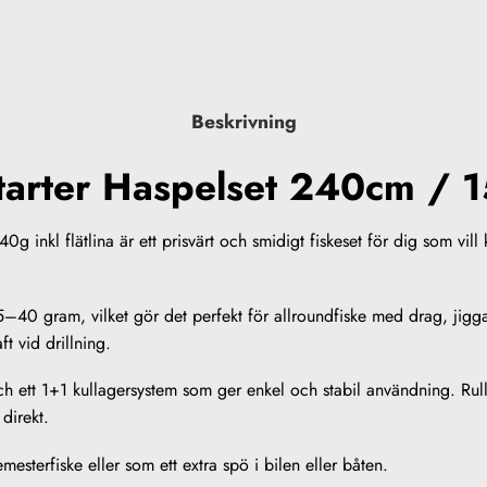
Beskrivning
tarter Haspelset 240cm / 15
0g inkl flätlina är ett prisvärt och smidigt fiskeset för dig som vi
5–40 gram, vilket gör det perfekt för allroundfiske med drag, jig
t vid drillning.
h ett 1+1 kullagersystem som ger enkel och stabil användning. Ru
 direkt.
emesterfiske eller som ett extra spö i bilen eller båten.