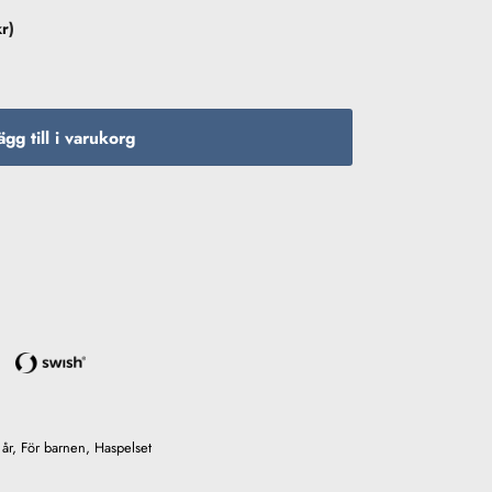
kr
)
elset 240cm / 15-40g inkl flätlina mängd
ägg till i varukorg
år
,
För barnen
,
Haspelset