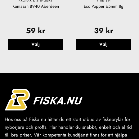
KROKAR & STINGERS
YTBETEN
Kamasan B940 Aberdeen
Eco Popper 65mm 8g
59
kr
39
kr
Välj
Välj
Den
Den
här
här
produkten
produkten
har
har
flera
flera
varianter.
varianter.
De
De
olika
olika
alternativen
alternativen
kan
kan
väljas
väljas
Hos oss på Fiska.nu hittar du ett stort utbud av fiskeprylar för
på
på
nybörjare och proffs. Här handlar du snabbt, enkelt och alltid
produktsidan
produktsidan
till bra priser. Vår kompetenta kundtjänst finns för att hjälpa