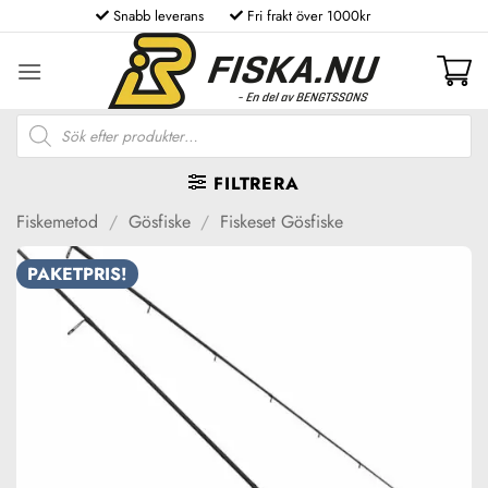
Skip
Snabb leverans
Fri frakt över 1000kr
to
content
Produktsökning
FILTRERA
Fiskemetod
/
Gösfiske
/
Fiskeset Gösfiske
PAKETPRIS!