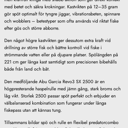
med betet och säkra krokningar. Kastvikten på 12–35 gram
gör spöt optimalt för tyngre jiggar, vibrationsbeten, spinnare
och wobblers – betestyper som ofta används vid riktat fiske
efter gös och större abborre.
Den något högre kastvikten ger dessutom extra kraft vid
drillning av större fisk och bättre kontroll vid fiske i
strömmande vatten eller på djupare platser. Spölängden på
221 cm ger långa kast samtidigt som precisionen bibehålls
både från land och båt.
Den medföljande Abu Garcia Revo3 SX 2500 är en
högpresterande haspelrulle med jämn gång, stark broms och
låg vikt. Storlek 2500 passar spöt perfekt och erbjuder en
välbalanserad kombination som fungerar under långa
fiskepass utan att kännas tung.
Tillsammans bildar spö och rulle en flexibel predatorcombo