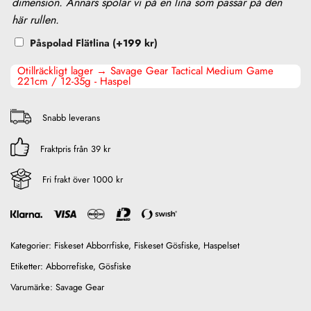
dimension. Annars spolar vi på en lina som passar på den
här rullen.
Påspolad Flätlina
(+
199
kr
)
Otillräckligt lager → Savage Gear Tactical Medium Game
221cm / 12-35g - Haspel
Snabb leverans
Fraktpris från 39 kr
Fri frakt över 1000 kr
Kategorier:
Fiskeset Abborrfiske
,
Fiskeset Gösfiske
,
Haspelset
Etiketter:
Abborrefiske
,
Gösfiske
Varumärke:
Savage Gear