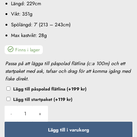
Längd: 229cm
Vikt: 351g
Spölängd: 7′ (213 – 243cm)
Max kastvikt: 28g
Finns i lager
KÖP
Passa på att lägga till påspolad flätlina (c:a 100m) och ett
TILL
startpaket med ask, tafsar och drag för att komma igång med
fiske direkt.
Lägg till påspolad flätlina
(+
199
kr
)
Lägg till startpaket
(+
119
kr
)
Abu Garcia Revo X 7' 7-28g Haspelcombo mängd
Lägg till i varukorg