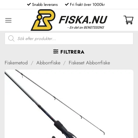
Skip
Snabb leverans
Fri frakt över 1000kr
to
content
Produktsökning
FILTRERA
Fiskemetod
/
Abborrfiske
/
Fiskeset Abborrfiske