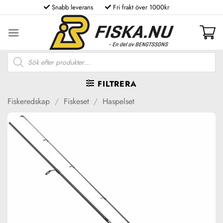
Skip
Snabb leverans
Fri frakt över 1000kr
to
content
Produktsökning
FILTRERA
Fiskeredskap
/
Fiskeset
/
Haspelset