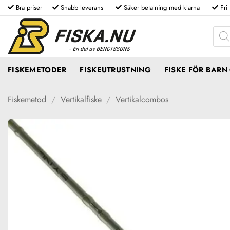
Skip
Bra priser
Snabb leverans
Säker betalning med klarna
Fri
to
Produ
content
FISKEMETODER
FISKEUTRUSTNING
FISKE FÖR BAR
Fiskemetod
/
Vertikalfiske
/
Vertikalcombos