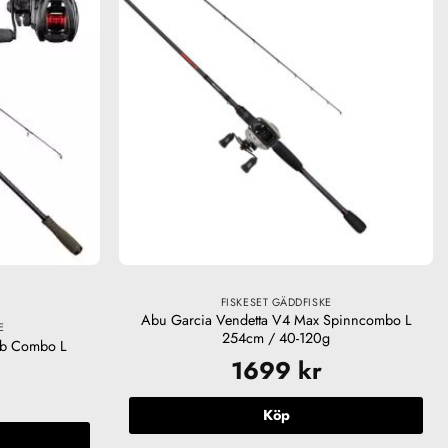
FISKESET GÄDDFISKE
Abu Garcia Vendetta V4 Max Spinncombo L
E
254cm / 40-120g
ib Combo L
1699
kr
Köp