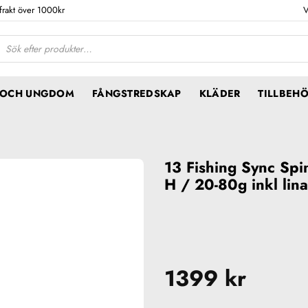
 frakt över 1000kr
V
ktsökning
N OCH UNGDOM
FÅNGSTREDSKAP
KLÄDER
TILLBEH
13 Fishing Sync Sp
H / 20-80g inkl lina
1399
kr