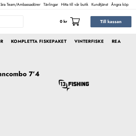
åra Team/Ambassadörer
Tävlingar
Hitta till vår butik
Kundtjänst
Ångra köp
Till kassan
0
kr
ÖR
KOMPLETTA FISKEPAKET
VINTERFISKE
REA
inncombo 7’4