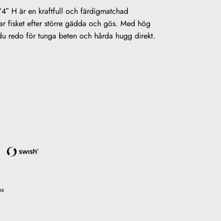
4″ H är en kraftfull och färdigmatchad
tar fisket efter större gädda och gös. Med hög
 du redo för tunga beten och hårda hugg direkt.
os