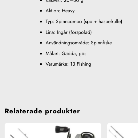
Kastvikt: 20–80 g
Aktion: Heavy
Typ: Spinncombo (spö + haspelrulle)
Lina: Ingår (förspolad)
Användningsområde: Spinnfiske
Målart: Gädda, gös
Varumärke: 13 Fishing
Relaterade produkter