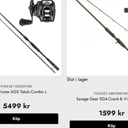
Slut i lager
FISKESET GÄDDFISKE
rorex AGS Tatula Combo L
FISKESET ABBORRFISK
Savage Gear SG4 Crank & V
5499
kr
1599
kr
Köp
Köp