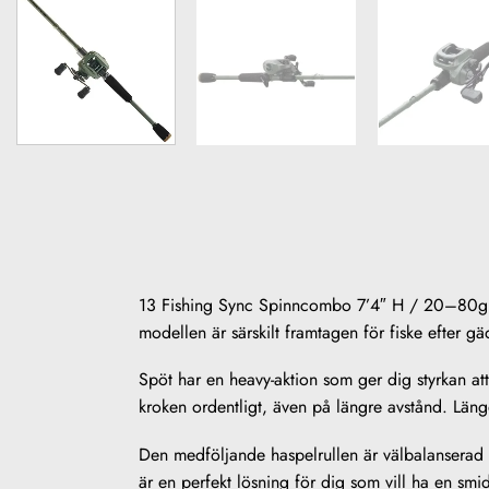
13 Fishing Sync Spinncombo 7’4″ H / 20–80g är
modellen är särskilt framtagen för fiske efter 
Spöt har en heavy-aktion som ger dig styrkan at
kroken ordentligt, även på längre avstånd. Längd
Den medföljande haspelrullen är välbalanserad mo
är en perfekt lösning för dig som vill ha en smid