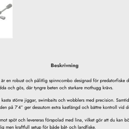
Beskrivning
 en robust och pålitlig spinncombo designad för predatorfiske dä
gädda och gös, där tyngre beten och starkare mothugg krävs.
t kasta större jiggar, swimbaits och wobblers med precision. Samtid
en på 7’4” ger dessutom extra kastlängd och bättre kontroll vid dril
t spöt och levereras förspolad med lina, vilket gör att du kan börj
ig men kraftfull setup för både båt- och landfiske.