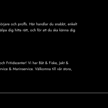
olika
alternativ
kan
väljas
på
ybörjare och proffs. Här handlar du snabbt, enkelt
produkts
jälpa dig hitta rätt, och för att du ska känna dig
ch Fritidscenter! Vi har Båt & Fiske, Jakt &
ice & Marinservice. Välkomna till vår stora,