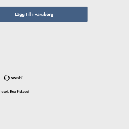
r Spinncombo 243cm / 60-120g mängd
Lägg till i varukorg
lleset
,
Rea Fiskeset