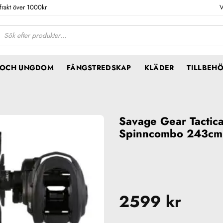
 frakt över 1000kr
V
ktsökning
N OCH UNGDOM
FÅNGSTREDSKAP
KLÄDER
TILLBEH
Savage Gear Tactic
Spinncombo 243cm
2599
kr