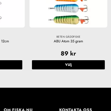
BETEN GÄDDFISKE
e 12cm
ABU Atom 35 gram
89
kr
Välj
Den
här
n
produkten
har
flera
varianter.
De
OM FISKA.NU
KONTAKTA OSS