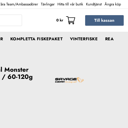
åra Team/Ambassadörer
Tävlingar
Hitta till vår butik
Kundtjänst
Ångra köp
Till kassan
0
kr
ÖR
KOMPLETTA FISKEPAKET
VINTERFISKE
REA
al Monster
 / 60-120g