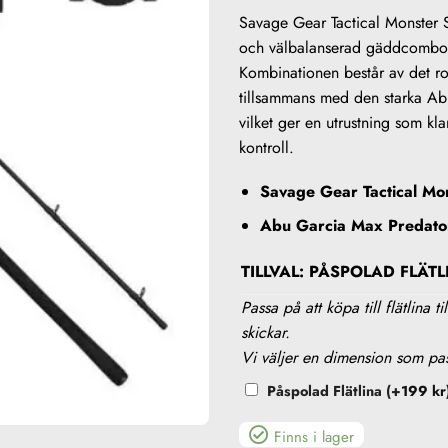
Savage Gear Tactical Monster
och välbalanserad gäddcombo f
Kombinationen består av det r
tillsammans med den starka Ab
vilket ger en utrustning som kl
kontroll.
Savage Gear Tactical M
Abu Garcia Max Predato
TILLVAL: PÅSPOLAD FLÄTL
Passa på att köpa till flätlina 
skickar.
Vi väljer en dimension som p
Påspolad Flätlina
(+
199
kr
Finns i lager