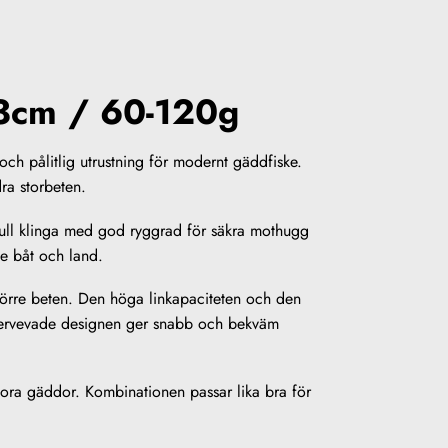
43cm / 60-120g
h pålitlig utrustning för modernt gäddfiske.
dra storbeten.
full klinga med god ryggrad för säkra mothugg
de båt och land.
törre beten. Den höga linkapaciteten och den
änstervevade designen ger snabb och bekväm
stora gäddor. Kombinationen passar lika bra för