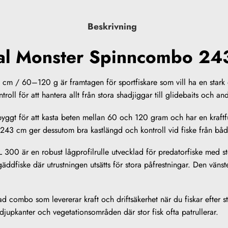
Beskrivning
cal Monster Spinncombo 2
 / 60–120 g är framtagen för sportfiskare som vill ha en stark oc
oll för att hantera allt från stora shadjiggar till glidebaits och an
yggt för att kasta beten mellan 60 och 120 gram och har en kraft
på 243 cm ger dessutom bra kastlängd och kontroll vid fiske från bå
00 är en robust lågprofilrulle utvecklad för predatorfiske med s
 gäddfiske där utrustningen utsätts för stora påfrestningar. Den v
ad combo som levererar kraft och driftsäkerhet när du fiskar efter 
 djupkanter och vegetationsområden där stor fisk ofta patrullerar.