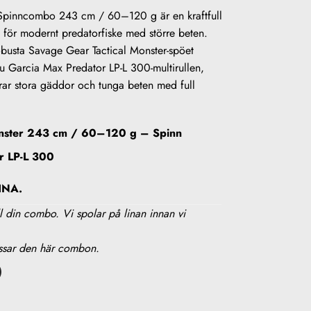
 Spinncombo 243 cm / 60–120 g är en kraftfull
ör modernt predatorfiske med större beten.
obusta Savage Gear Tactical Monster-spöet
u Garcia Max Predator LP-L 300-multirullen,
arar stora gäddor och tunga beten med full
onster 243 cm / 60–120 g – Spinn
r LP-L 300
INA.
till din combo. Vi spolar på linan innan vi
assar den här combon.
)