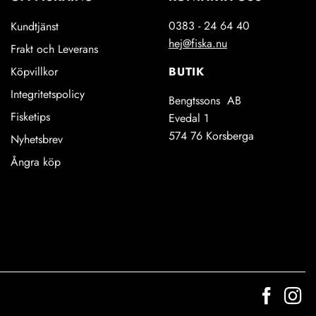
olika
en
alternativen
0383 - 24 64 40
Kundtjänst
kan
hej@fiska.nu
Frakt och Leverans
väljas
på
BUTIK
Köpvillkor
idan
produktsidan
Integritetspolicy
Bengtssons AB
Fisketips
Evedal 1
574 76 Korsberga
Nyhetsbrev
Ångra köp