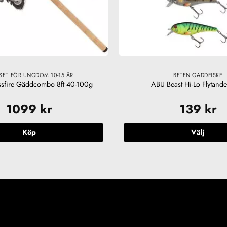
ESET FÖR UNGDOM 10-15 ÅR
BETEN GÄDDFISKE
sfire Gäddcombo 8ft 40-100g
ABU Beast Hi-Lo Flytand
1099
kr
139
kr
Köp
Välj
Den
här
produkte
har
flera
varianter.
De