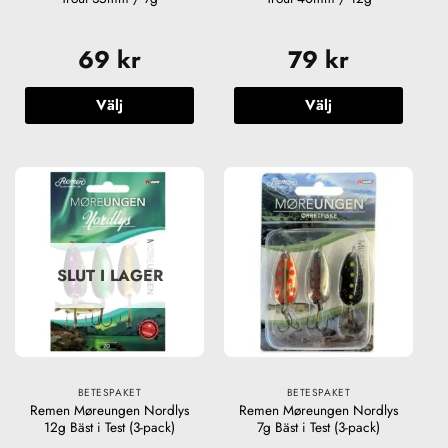
69
kr
79
kr
Välj
Välj
Den
Den
här
här
produkten
produkten
har
har
flera
flera
varianter.
varianter.
De
De
SLUT I LAGER
olika
olika
alternativen
alternativen
kan
kan
väljas
väljas
på
på
produktsidan
produktsidan
BETESPAKET
BETESPAKET
Remen Møreungen Nordlys
Remen Møreungen Nordlys
12g Bäst i Test (3-pack)
7g Bäst i Test (3-pack)