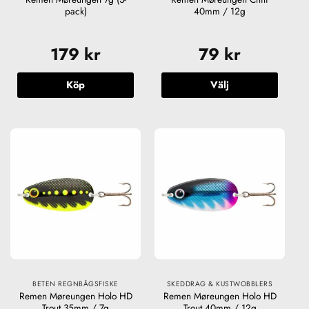
pack)
40mm / 12g
179
kr
79
kr
Köp
Välj
Den
här
produkten
har
flera
varianter.
De
olika
alternativen
kan
väljas
på
produktsidan
BETEN REGNBÅGSFISKE
SKEDDRAG & KUSTWOBBLERS
Remen Møreungen Holo HD
Remen Møreungen Holo HD
Trout 35mm / 7g
Trout 40mm / 12g