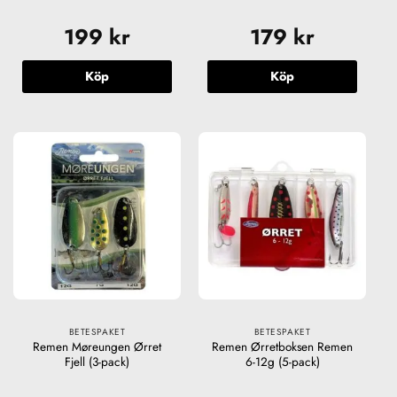
199
kr
179
kr
Köp
Köp
BETESPAKET
BETESPAKET
Remen Møreungen Ørret
Remen Ørretboksen Remen
Fjell (3-pack)
6-12g (5-pack)