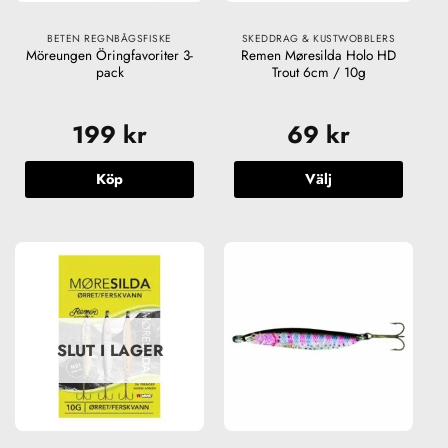
BETEN REGNBÅGSFISKE
SKEDDRAG & KUSTWOBBLERS
Möreungen Öringfavoriter 3-
Remen Møresilda Holo HD
pack
Trout 6cm / 10g
199
kr
69
kr
Köp
Välj
Den
här
produkten
har
flera
varianter.
De
SLUT I LAGER
olika
alternativen
kan
väljas
på