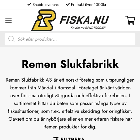
Skip
Snabb leverans
Fri frakt över 1000kr
to
content
Produktsökning
Remen Slukfabrikk
Remen Slukfabrikk AS är ett norskt företag som ursprungligen
kommer från Måndal i Romsdal. Företaget är känt världen
över för sina otroligt välgjorda och effektiva fiskebeten. I
sortimentet hittar du
beten
som passar många typer av
fiskesituationer, som t.ex. effektiva
skeddrag
för öringfisket.
Oavsett om du är nybörjare eller en mer erfaren fiskare har
Remen produkter för dig.
FILTRERA