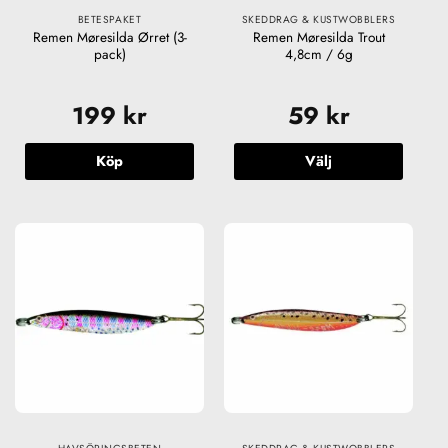
produktsidan
BETESPAKET
SKEDDRAG & KUSTWOBBLERS
Remen Møresilda Ørret (3-
Remen Møresilda Trout
pack)
4,8cm / 6g
199
kr
59
kr
Köp
Välj
Den
här
produkten
har
flera
varianter.
De
olika
alternativen
kan
väljas
på
produktsidan