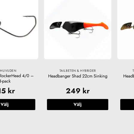
har
flera
varianter.
De
olika
alternativen
kan
väljas
på
produktsidan
GHUVUDEN
TAILBETEN & HYBRIDER
RockerHead 4/0 –
Headbanger Shad 22cm Sinking
Headb
3-pack
15
kr
249
kr
Välj
Välj
Den
Den
här
här
produkten
produkten
har
har