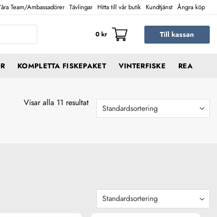
åra Team/Ambassadörer
Tävlingar
Hitta till vår butik
Kundtjänst
Ångra köp
Till kassan
0
kr
ÖR
KOMPLETTA FISKEPAKET
VINTERFISKE
REA
Visar alla 11 resultat