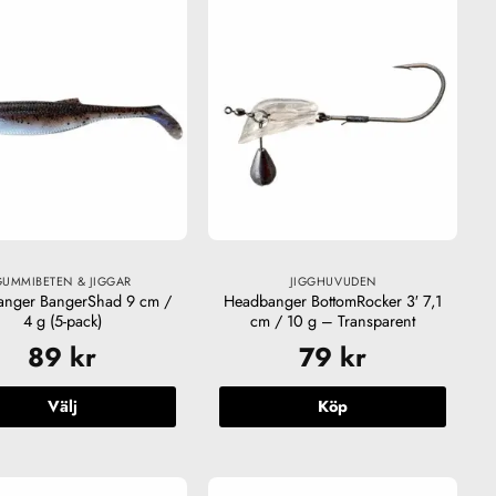
GUMMIBETEN & JIGGAR
JIGGHUVUDEN
nger BangerShad 9 cm /
Headbanger BottomRocker 3′ 7,1
4 g (5-pack)
cm / 10 g – Transparent
89
kr
79
kr
Välj
Köp
Den
här
produkten