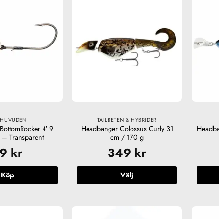
har
har
flera
flera
varianter.
varianter.
De
De
olika
olika
alternativen
alternativen
kan
kan
väljas
väljas
på
på
produktsidan
produktsidan
GHUVUDEN
TAILBETEN & HYBRIDER
BottomRocker 4′ 9
Headbanger Colossus Curly 31
Headba
 – Transparent
cm / 170 g
79
kr
349
kr
Köp
Välj
Den
här
produkten