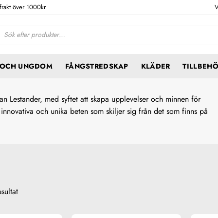
 frakt över 1000kr
V
ktsökning
N OCH UNGDOM
FÅNGSTREDSKAP
KLÄDER
TILLBEH
 Lestander, med syftet att skapa upplevelser och minnen för
 innovativa och unika beten som skiljer sig från det som finns på
esultat