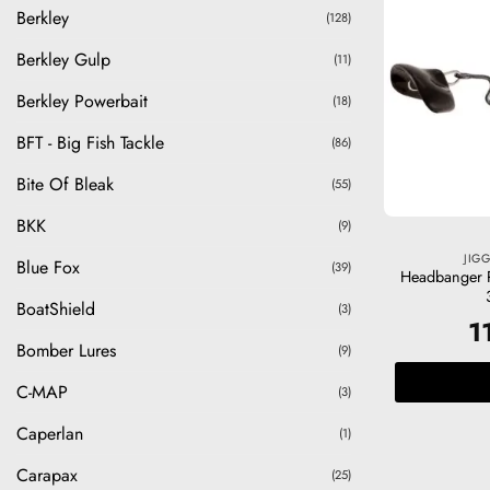
Berkley
(128)
Berkley Gulp
(11)
Berkley Powerbait
(18)
BFT - Big Fish Tackle
(86)
Bite Of Bleak
(55)
BKK
(9)
JIG
Blue Fox
(39)
Headbanger 
BoatShield
(3)
1
Bomber Lures
(9)
C-MAP
(3)
Caperlan
(1)
Carapax
(25)