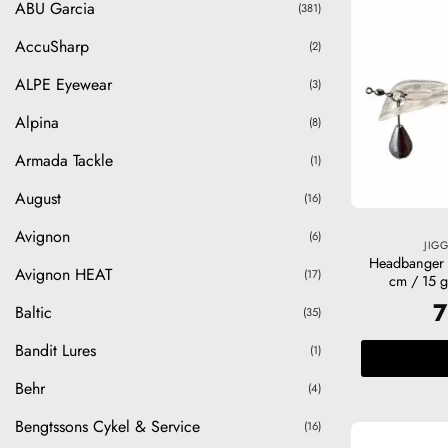
ABU Garcia
(381)
AccuSharp
(2)
ALPE Eyewear
(3)
Alpina
(8)
Armada Tackle
(1)
August
(16)
Avignon
(6)
JIG
Headbanger 
Avignon HEAT
(17)
cm / 15 g
Baltic
(35)
Bandit Lures
(1)
Behr
(4)
Bengtssons Cykel & Service
(16)