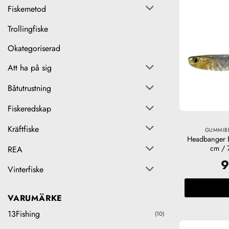
Fiskemetod
Trollingfiske
Okategoriserad
Att ha på sig
Båtutrustning
Fiskeredskap
Kräftfiske
GUMMIBE
Headbanger 
cm / 7
REA
Vinterfiske
VARUMÄRKE
13Fishing
(10)