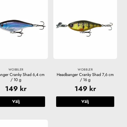
har
flera
varianter.
De
olika
alternativen
kan
väljas
på
produktsidan
WOBBLER
WOBBLER
nger Cranky Shad 6,4 cm
Headbanger Cranky Shad 7,6 cm
/ 10 g
/ 16 g
149
kr
149
kr
Välj
Välj
Den
Den
här
här
produkten
produkten