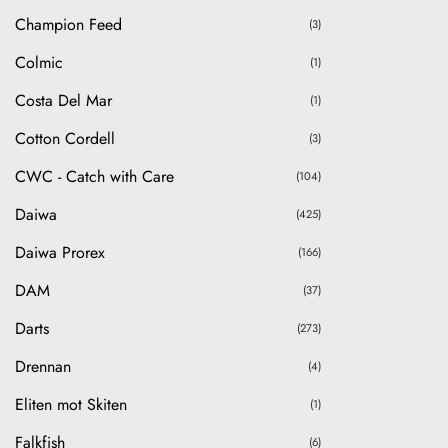
Champion Feed
(3)
Colmic
(1)
Costa Del Mar
(1)
Cotton Cordell
(3)
CWC - Catch with Care
(104)
Daiwa
(425)
Daiwa Prorex
(166)
DAM
(37)
Darts
(273)
Drennan
(4)
Eliten mot Skiten
(1)
Falkfish
(6)