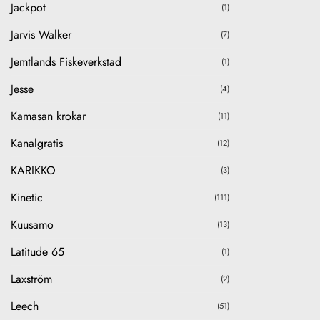
Jackpot
(1)
Jarvis Walker
(7)
Jemtlands Fiskeverkstad
(1)
Jesse
(4)
Kamasan krokar
(11)
Kanalgratis
(12)
KARIKKO
(3)
Kinetic
(111)
Kuusamo
(13)
Latitude 65
(1)
Laxström
(2)
Leech
(51)