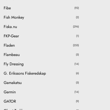
Fibe
(92)
Fish Monkey
(2)
Fiska.nu
(296)
FKP-Gear
(1)
Fladen
(255)
Flambeau
(5)
Fly Dressing
(14)
G. Erikssons Fiskeredskap
(6)
Gamakatsu
(5)
Garmin
(14)
GATOR
(9)