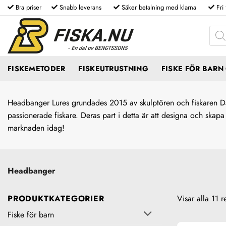
Skip
Bra priser
Snabb leverans
Säker betalning med klarna
Fri
to
Produ
content
FISKEMETODER
FISKEUTRUSTNING
FISKE FÖR BAR
Headbanger Lures grundades 2015 av skulptören och fiskaren Dan
passionerade fiskare. Deras part i detta är att designa och skapa
marknaden idag!
Headbanger
PRODUKTKATEGORIER
Visar alla 11 r
Fiske för barn