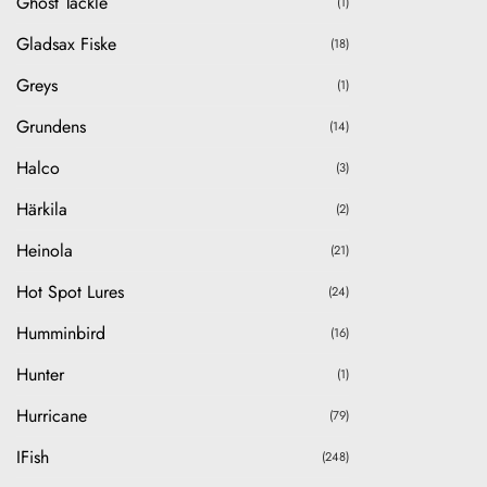
Ghost Tackle
(1)
Gladsax Fiske
(18)
Greys
(1)
Grundens
(14)
Halco
(3)
Härkila
(2)
Heinola
(21)
Hot Spot Lures
(24)
Humminbird
(16)
Hunter
(1)
Hurricane
(79)
IFish
(248)