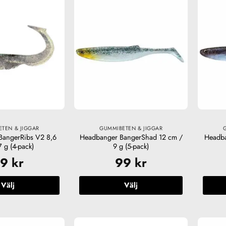
TEN & JIGGAR
GUMMIBETEN & JIGGAR
BangerRibs V2 8,6
Headbanger BangerShad 12 cm /
Headba
 g (4-pack)
9 g (5-pack)
99
kr
99
kr
Välj
Välj
Den
Den
här
här
produkten
produkten