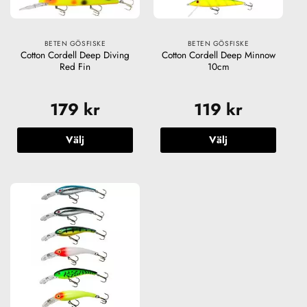
BETEN GÖSFISKE
BETEN GÖSFISKE
Cotton Cordell Deep Diving
Cotton Cordell Deep Minnow
Red Fin
10cm
179
kr
119
kr
Välj
Välj
Den
Den
här
här
produkten
produkten
har
har
flera
flera
varianter.
varianter.
De
De
olika
olika
alternativen
alternativen
kan
kan
väljas
väljas