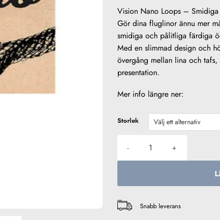
Vision Nano Loops – Smidiga &
Gör dina fluglinor ännu mer m
smidiga och pålitliga färdiga ö
Med en slimmad design och hö
övergång mellan lina och tafs, 
presentation.
Mer info längre ner:
Storlek
Vision Nano Loops mängd
L
Snabb leverans