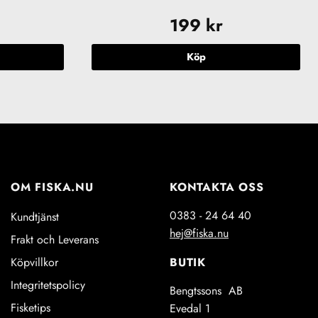
199
kr
Köp
n
OM FISKA.NU
KONTAKTA OSS
en
0383 - 24 64 40
Kundtjänst
hej@fiska.nu
Frakt och Leverans
BUTIK
Köpvillkor
idan
Integritetspolicy
Bengtssons AB
Fisketips
Evedal 1