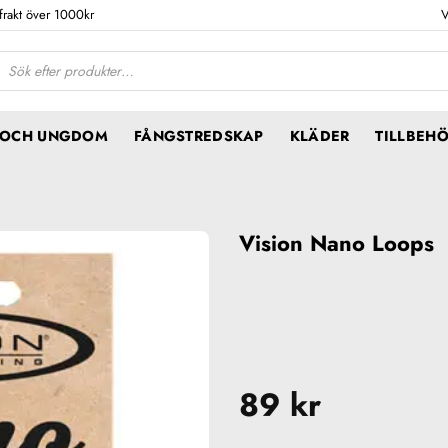
 frakt över 1000kr
V
ktsökning
N OCH UNGDOM
FÅNGSTREDSKAP
KLÄDER
TILLBEH
Vision Nano Loops
89
kr