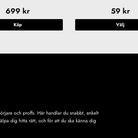
699
kr
59
kr
Köp
Välj
Den
här
produkte
har
flera
varianter.
De
olika
alternativ
kan
väljas
på
ybörjare och proffs. Här handlar du snabbt, enkelt
produkts
jälpa dig hitta rätt, och för att du ska känna dig