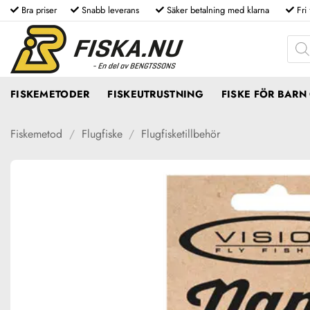
Skip
Bra priser
Snabb leverans
Säker betalning med klarna
Fri
to
Produ
content
FISKEMETODER
FISKEUTRUSTNING
FISKE FÖR BAR
Fiskemetod
/
Flugfiske
/
Flugfisketillbehör