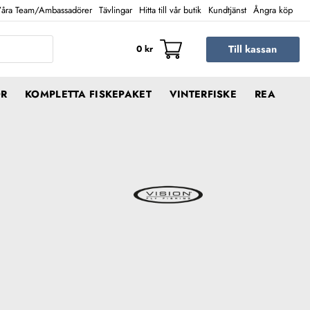
åra Team/Ambassadörer
Tävlingar
Hitta till vår butik
Kundtjänst
Ångra köp
Till kassan
0
kr
ÖR
KOMPLETTA FISKEPAKET
VINTERFISKE
REA