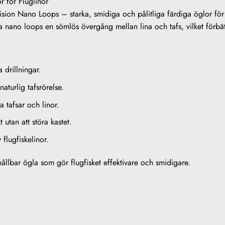
 för Fluglinor
ion Nano Loops – starka, smidiga och pålitliga färdiga öglor för 
 nano loops en sömlös övergång mellan lina och tafs, vilket förbät
a drillningar.
aturlig tafsrörelse.
 tafsar och linor.
utan att störa kastet.
flugfiskelinor.
llbar ögla som gör flugfisket effektivare och smidigare.