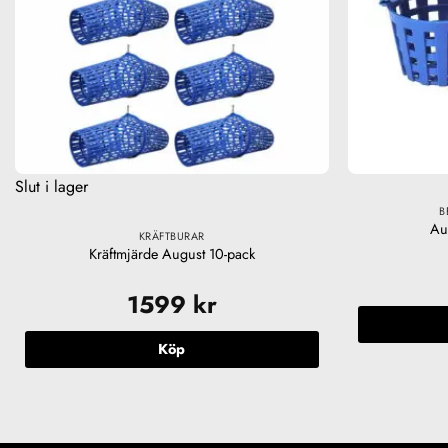
Slut i lager
B
Au
KRÄFTBURAR
Kräftmjärde August 10-pack
ande
1599
kr
Köp
r.