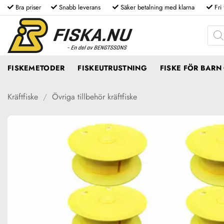
Skip
Bra priser
Snabb leverans
Säker betalning med klarna
Fri
to
Produ
content
FISKEMETODER
FISKEUTRUSTNING
FISKE FÖR BAR
Kräftfiske
/
Övriga tillbehör kräftfiske