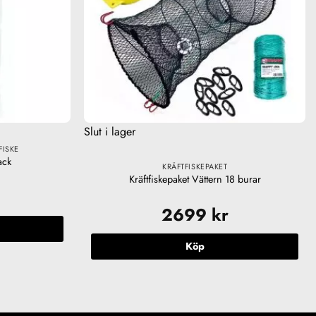
Slut i lager
FISKE
ack
KRÄFTFISKEPAKET
Kräftfiskepaket Vättern 18 burar
2699
kr
Köp