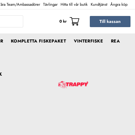
åra Team/Ambassadörer
Tävlingar
Hitta till vår butik
Kundtjänst
Ångra köp
Till kassan
0
kr
ÖR
KOMPLETTA FISKEPAKET
VINTERFISKE
REA
k