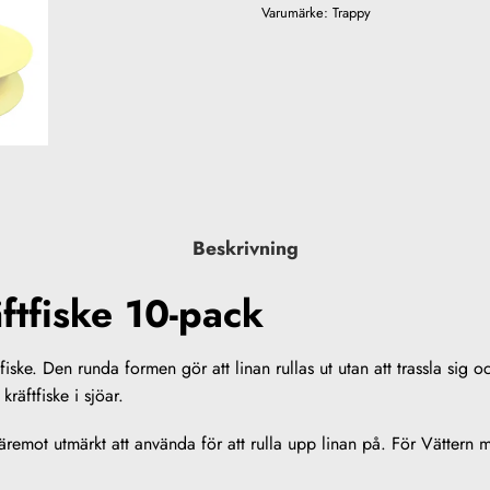
Varumärke:
Trappy
Beskrivning
äftfiske 10-pack
ftfiske. Den runda formen gör att linan rullas ut utan att trassla sig o
räftfiske i sjöar.
remot utmärkt att använda för att rulla upp linan på. För Vättern