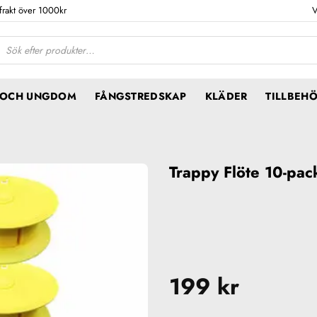
 frakt över 1000kr
V
ktsökning
N OCH UNGDOM
FÅNGSTREDSKAP
KLÄDER
TILLBEH
Trappy Flöte 10-pac
199
kr