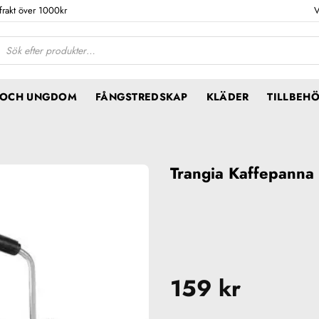
 frakt över 1000kr
V
ktsökning
N OCH UNGDOM
FÅNGSTREDSKAP
KLÄDER
TILLBEH
Trangia Kaffepanna
159
kr