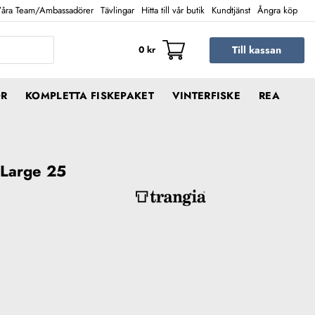
åra Team/Ambassadörer
Tävlingar
Hitta till vår butik
Kundtjänst
Ångra köp
Till kassan
0
kr
ÖR
KOMPLETTA FISKEPAKET
VINTERFISKE
REA
 Large 25