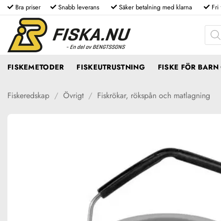
Skip
Bra priser
Snabb leverans
Säker betalning med klarna
Fri
to
Produ
content
FISKEMETODER
FISKEUTRUSTNING
FISKE FÖR BAR
Fiskeredskap
/
Övrigt
/
Fiskrökar, rökspån och matlagning