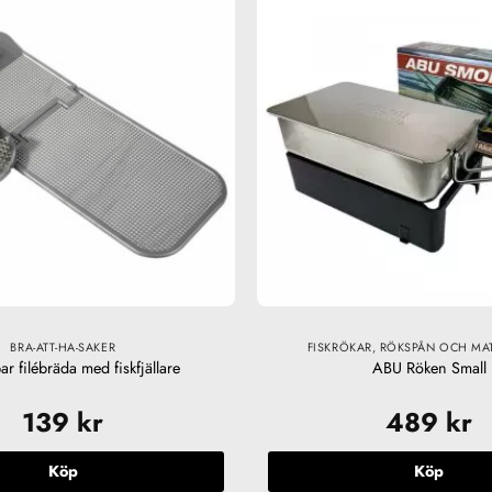
BRA-ATT-HA-SAKER
FISKRÖKAR, RÖKSPÅN OCH MA
ar filébräda med fiskfjällare
ABU Röken Small
139
kr
489
kr
Köp
Köp