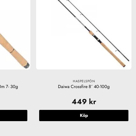
HASPELSPÖN
0m 7- 30g
Daiwa Crossfire 8´ 40-100g
449
kr
Köp