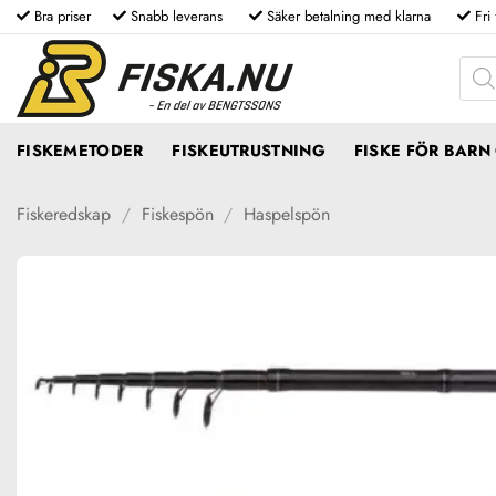
Skip
Bra priser
Snabb leverans
Säker betalning med klarna
Fri
to
Produ
content
FISKEMETODER
FISKEUTRUSTNING
FISKE FÖR BAR
Fiskeredskap
/
Fiskespön
/
Haspelspön