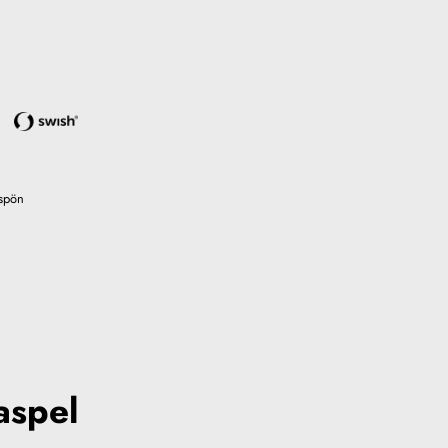
-spön
aspel