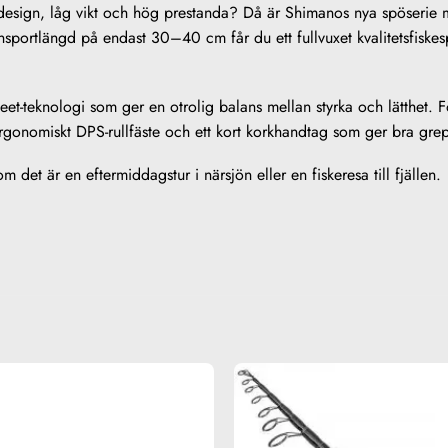
design, låg vikt och hög prestanda? Då är Shimanos nya spöserie m
sportlängd på endast 30–40 cm får du ett fullvuxet kvalitetsfiskes
teknologi som ger en otrolig balans mellan styrka och lätthet. Fö
rgonomiskt DPS-rullfäste och ett kort korkhandtag som ger bra gre
 det är en eftermiddagstur i närsjön eller en fiskeresa till fjällen.