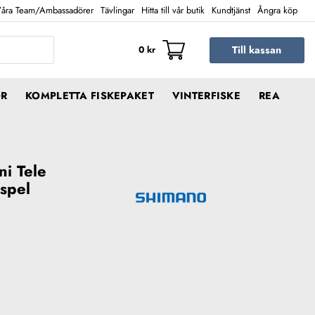
åra Team/Ambassadörer
Tävlingar
Hitta till vår butik
Kundtjänst
Ångra köp
Till kassan
0
kr
ÖR
KOMPLETTA FISKEPAKET
VINTERFISKE
REA
i Tele
spel