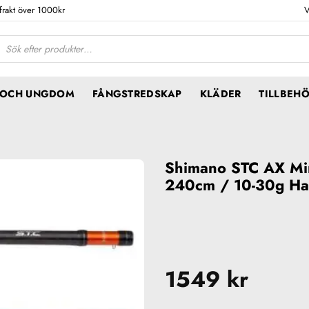
 frakt över 1000kr
V
ktsökning
N OCH UNGDOM
FÅNGSTREDSKAP
KLÄDER
TILLBEH
Shimano STC AX Min
240cm / 10-30g Ha
1549
kr