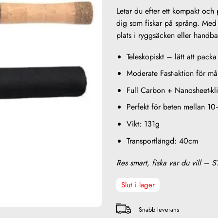
Letar du efter ett kompakt och 
dig som fiskar på språng. Med 
plats i ryggsäcken eller handb
Teleskopiskt – lätt att packa
Moderate Fast-aktion för må
Full Carbon + Nanosheet-kli
Perfekt för beten mellan 1
Vikt: 131g
Transportlängd: 40cm
Res smart, fiska var du vill – S
Slut i lager
Snabb leverans