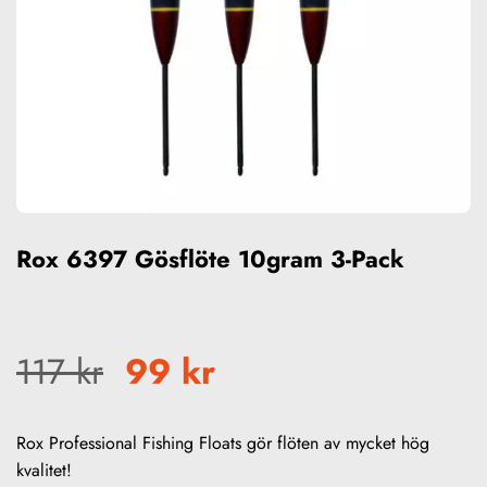
Rox 6397 Gösflöte 10gram 3-Pack
Det ursprungliga priset v
Det nuvarande pris
117
kr
99
kr
Rox Professional Fishing Floats gör flöten av mycket hög
kvalitet!