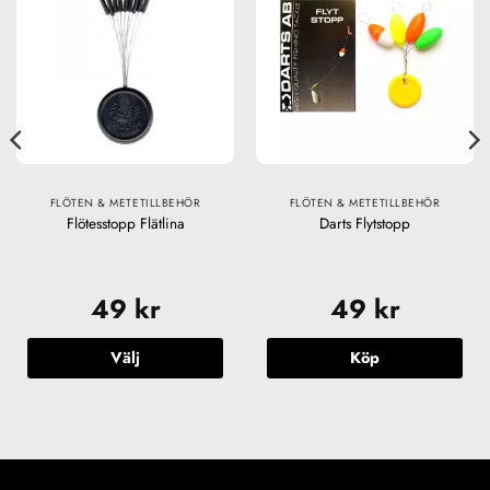
FLÖTEN & METETILLBEHÖR
FLÖTEN & METETILLBEHÖR
Flötesstopp Flätlina
Darts Flytstopp
49
kr
49
kr
Välj
Köp
Den
här
produkten
har
flera