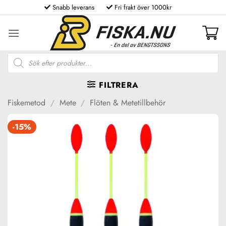
Skip
Snabb leverans
Fri frakt över 1000kr
to
content
Produktsökning
FILTRERA
Fiskemetod
/
Mete
/
Flöten & Metetillbehör
-15%