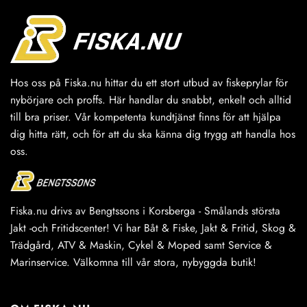
varianter.
De
olika
alternativen
kan
väljas
Hos oss på Fiska.nu hittar du ett stort utbud av fiskeprylar för
på
nybörjare och proffs. Här handlar du snabbt, enkelt och alltid
produktsidan
till bra priser. Vår kompetenta kundtjänst finns för att hjälpa
dig hitta rätt, och för att du ska känna dig trygg att handla hos
oss.
Fiska.nu drivs av Bengtssons i Korsberga - Smålands största
Jakt -och Fritidscenter! Vi har Båt & Fiske, Jakt & Fritid, Skog &
Trädgård, ATV & Maskin, Cykel & Moped samt Service &
Marinservice. Välkomna till vår stora, nybyggda butik!