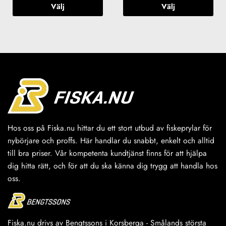
Välj
Välj
Den
Den
här
här
produkten
produkten
har
har
flera
flera
varianter.
varianter.
De
De
olika
olika
alternativen
alternativen
kan
kan
väljas
väljas
Hos oss på Fiska.nu hittar du ett stort utbud av fiskeprylar för
på
på
nybörjare och proffs. Här handlar du snabbt, enkelt och alltid
produktsidan
produktsidan
till bra priser. Vår kompetenta kundtjänst finns för att hjälpa
dig hitta rätt, och för att du ska känna dig trygg att handla hos
oss.
Fiska.nu drivs av Bengtssons i Korsberga - Smålands största