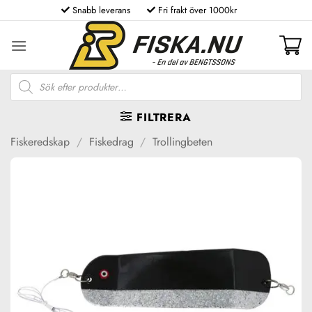
Skip
Snabb leverans
Fri frakt över 1000kr
to
content
Produktsökning
FILTRERA
Fiskeredskap
/
Fiskedrag
/
Trollingbeten