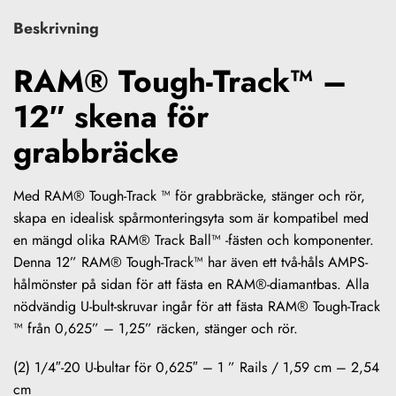
Beskrivning
RAM® Tough-Track™ –
12″ skena för
grabbräcke
Med RAM® Tough-Track ™ för grabbräcke, stänger och rör,
skapa en idealisk spårmonteringsyta som är kompatibel med
en mängd olika RAM® Track Ball™ -fästen och komponenter.
Denna 12” RAM® Tough-Track™ har även ett två-håls AMPS-
hålmönster på sidan för att fästa en RAM®-diamantbas. Alla
nödvändig U-bult-skruvar ingår för att fästa RAM® Tough-Track
™ från 0,625” – 1,25” räcken, stänger och rör.
(2) 1/4″-20 U-bultar för 0,625″ – 1 ” Rails / 1,59 cm – 2,54
cm