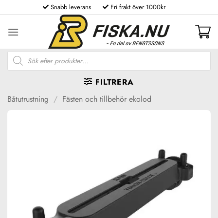
Skip
Snabb leverans
Fri frakt över 1000kr
to
content
Produktsökning
FILTRERA
Båtutrustning
/
Fästen och tillbehör ekolod