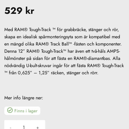
529
kr
Med RAM® Tough-Track ™ för grabbräcke, stänger och rör,
skapa en idealisk spårmonteringsyta som är kompatibel med
en mängd olika RAM® Track Ball™ -fästen och komponenter.
Denna 12” RAM® Tough-Track™ har även ett två-håls AMPS-
hålmönster på sidan för att fästa en RAM®-diamantbas. Alla
nödvändig U-bult-skruvar ingår för att fästa RAM® Tough-Track
™ från 0,625” – 1,25” räcken, stänger och rörr.
Mer info längre ner:
Finns i lager
RAM® Tough-Track™ - 12" skena för grabbräcke mängd