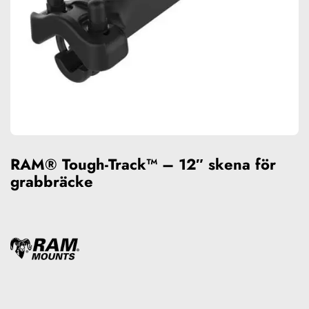
RAM® Tough-Track™ – 12″ skena för
grabbräcke