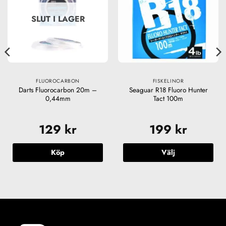
SLUT I LAGER
FLUOROCARBON
FISKELINOR
Darts Fluorocarbon 20m –
Seaguar R18 Fluoro Hunter
0,44mm
Tact 100m
129
kr
199
kr
Köp
Välj
Den
här
produkten
har
flera
varianter.