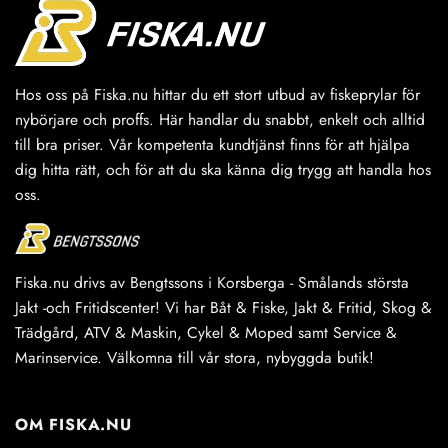
De
olika
alternativen
kan
väljas
Hos oss på Fiska.nu hittar du ett stort utbud av fiskeprylar för
på
nybörjare och proffs. Här handlar du snabbt, enkelt och alltid
produktsidan
till bra priser. Vår kompetenta kundtjänst finns för att hjälpa
dig hitta rätt, och för att du ska känna dig trygg att handla hos
oss.
Fiska.nu drivs av Bengtssons i Korsberga - Smålands största
Jakt -och Fritidscenter! Vi har Båt & Fiske, Jakt & Fritid, Skog &
Trädgård, ATV & Maskin, Cykel & Moped samt Service &
Marinservice. Välkomna till vår stora, nybyggda butik!
OM FISKA.NU