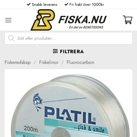
Skip
Snabb leverans
Fri frakt över 1000kr
to
content
Produktsökning
FILTRERA
Fiskeredskap
/
Fiskelinor
/
Fluorocarbon