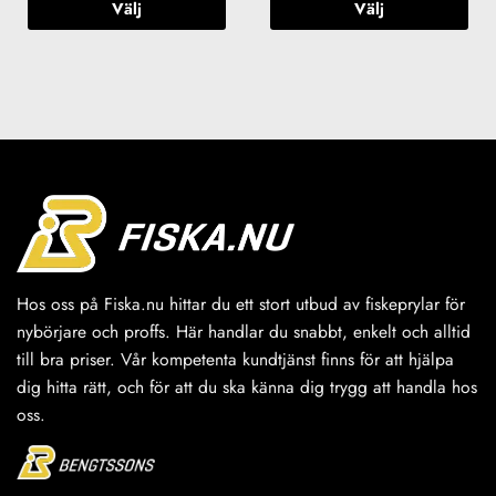
Välj
Välj
Den
Den
här
här
produkten
produkten
har
har
flera
flera
varianter.
varianter.
De
De
olika
olika
alternativen
alternativen
kan
kan
väljas
väljas
på
på
Hos oss på Fiska.nu hittar du ett stort utbud av fiskeprylar för
produktsidan
produktsidan
nybörjare och proffs. Här handlar du snabbt, enkelt och alltid
till bra priser. Vår kompetenta kundtjänst finns för att hjälpa
dig hitta rätt, och för att du ska känna dig trygg att handla hos
oss.