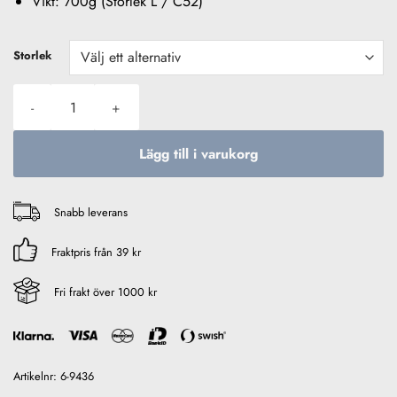
Vikt: 700g (Storlek L / C52)
Storlek
Pinewood Douglas Skjorta Nougat/Beige Herr mängd
Lägg till i varukorg
Snabb leverans
Fraktpris från 39 kr
Fri frakt över 1000 kr
Artikelnr:
6-9436