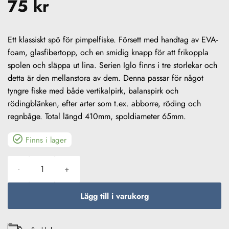
75
kr
Ett klassiskt spö för pimpelfiske. Försett med handtag av EVA-
foam, glasfibertopp, och en smidig knapp för att frikoppla
spolen och släppa ut lina. Serien Iglo finns i tre storlekar och
detta är den mellanstora av dem. Denna passar för något
tyngre fiske med både vertikalpirk, balanspirk och
rödingblänken, efter arter som t.ex. abborre, röding och
regnbåge. Total längd 410mm, spoldiameter 65mm.
Finns i lager
Pimpelspö Iglo Medium mängd
Lägg till i varukorg