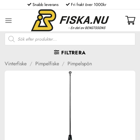
Skip
Snabb leverans
Fri frakt över 1000kr
to
content
Produktsökning
FILTRERA
Vinterfiske
/
Pimpelfiske
/
Pimpelspön