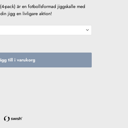
(4-pack) är en fotbollsformad jiggskalle med
din jigg en livligare aktion!
 4-pack mängd
ägg till i varukorg