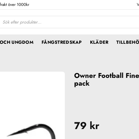
 frakt över 1000kr
V
ktsökning
N OCH UNGDOM
FÅNGSTREDSKAP
KLÄDER
TILLBEH
Owner Football Fine
pack
79
kr