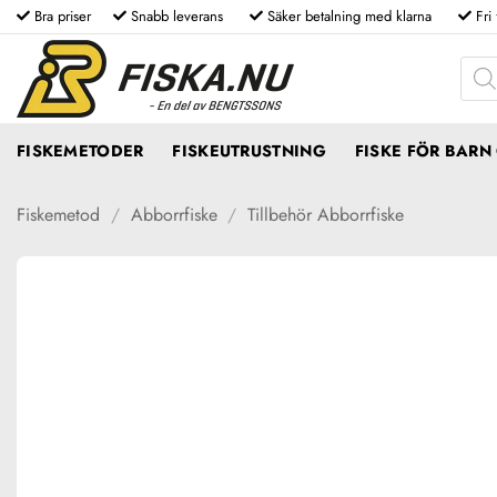
Skip
Bra priser
Snabb leverans
Säker betalning med klarna
Fri
to
Produ
content
FISKEMETODER
FISKEUTRUSTNING
FISKE FÖR BAR
Fiskemetod
/
Abborrfiske
/
Tillbehör Abborrfiske