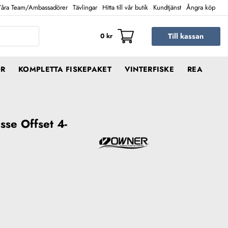
åra Team/Ambassadörer
Tävlingar
Hitta till vår butik
Kundtjänst
Ångra köp
Till kassan
0
kr
ÖR
KOMPLETTA FISKEPAKET
VINTERFISKE
REA
sse Offset 4-