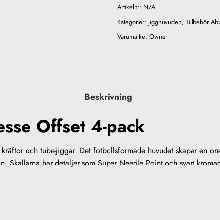
Artikelnr:
N/A
Kategorier:
Jigghuvuden
,
Tillbehör Abb
Varumärke:
Owner
Beskrivning
esse Offset 4-pack
r, kräftor och tube-jiggar. Det fotbollsformade huvudet skapar en o
ion. Skallarna har detaljer som Super Needle Point och svart kromad