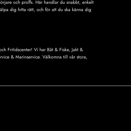
på
på
ybörjare och proffs. Här handlar du snabbt, enkelt
produktsidan
produkts
jälpa dig hitta rätt, och för att du ska känna dig
ch Fritidscenter! Vi har Båt & Fiske, Jakt &
ice & Marinservice. Välkomna till vår stora,