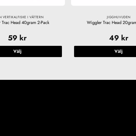
N VERTIKALFISKE I VÄTTERN
JIGGHUVUDEN
 Trac Head 40gram 2-Pack
Wiggler Trac Head 20gra
59
kr
49
kr
Välj
Välj
Den
Den
här
här
produkten
produkte
har
har
flera
flera
varianter.
varianter.
De
De
olika
olika
alternativen
alternativ
kan
kan
väljas
väljas