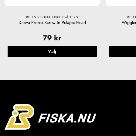
BETEN VERTIKALFISKE I VÄTTERN
BETE
Daiwa Prorex Screw In Pelagic Head
Wiggler
79
kr
Välj
Den
här
produkten
har
flera
varianter.
De
olika
alternativen
kan
väljas