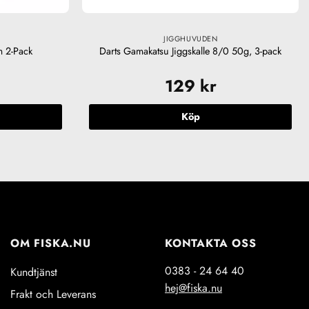
JIGGHUVUDEN
m 2-Pack
Darts Gamakatsu Jiggskalle 8/0 50g, 3-pack
129
kr
Köp
n
OM FISKA.NU
KONTAKTA OSS
en
0383 - 24 64 40
Kundtjänst
hej@fiska.nu
Frakt och Leverans