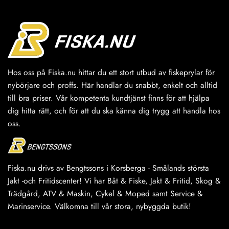
flera
flera
varianter.
varianter.
De
De
olika
olika
alternativen
alternativen
kan
kan
väljas
väljas
Hos oss på Fiska.nu hittar du ett stort utbud av fiskeprylar för
på
på
nybörjare och proffs. Här handlar du snabbt, enkelt och alltid
produktsidan
produktsidan
till bra priser. Vår kompetenta kundtjänst finns för att hjälpa
dig hitta rätt, och för att du ska känna dig trygg att handla hos
oss.
Fiska.nu drivs av Bengtssons i Korsberga - Smålands största
Jakt -och Fritidscenter! Vi har Båt & Fiske, Jakt & Fritid, Skog &
Trädgård, ATV & Maskin, Cykel & Moped samt Service &
Marinservice. Välkomna till vår stora, nybyggda butik!