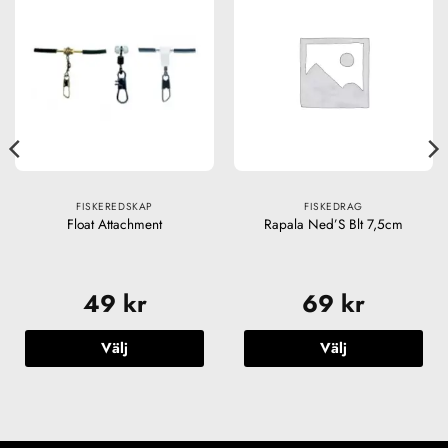
FISKEREDSKAP
FISKEDRAG
Float Attachment
Rapala Ned’S Blt 7,5cm
49
kr
69
kr
Välj
Välj
Den
Den
här
här
produkten
produkten
har
har