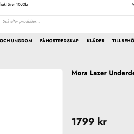
 frakt över 1000kr
V
ktsökning
N OCH UNGDOM
FÅNGSTREDSKAP
KLÄDER
TILLBEH
Mora Lazer Under
1799
kr