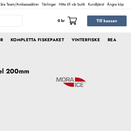
åra Team/Ambassadörer
Tävlingar
Hitta till vår butik
Kundtjänst
Ångra köp
Till kassan
0
kr
ÖR
KOMPLETTA FISKEPAKET
VINTERFISKE
REA
del 200mm