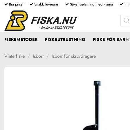
Skip
Bra priser
Snabb leverans
Säker betalning med klarna
Fri
to
Produ
content
FISKEMETODER
FISKEUTRUSTNING
FISKE FÖR BAR
Vinterfiske
/
Isborr
/
Isborr för skruvdragare