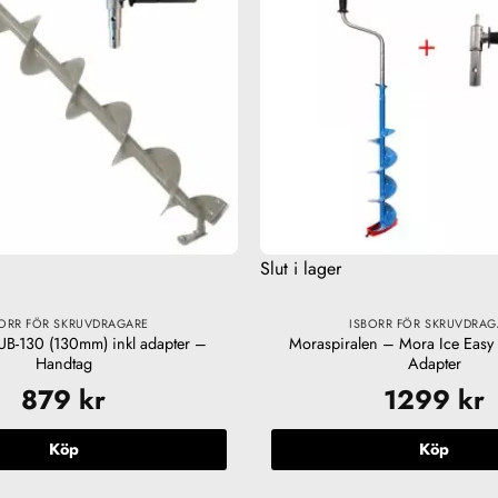
Slut i lager
BORR FÖR SKRUVDRAGARE
ISBORR FÖR SKRUVDRAG
 UB-130 (130mm) inkl adapter –
Moraspiralen – Mora Ice Eas
Handtag
Adapter
879
kr
1299
kr
Köp
Köp