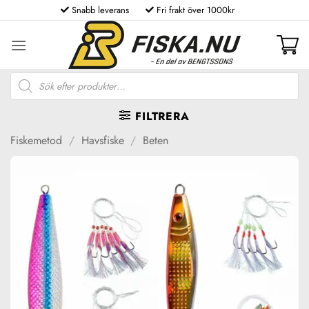
Skip
Snabb leverans
Fri frakt över 1000kr
to
content
Produktsökning
FILTRERA
Fiskemetod
/
Havsfiske
/
Beten