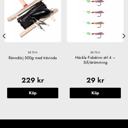
BETEN
BETEN
Häckla Fiskskinn strl 4 –
Ränndörj 500g med trävinda
Sill/strömming
229
kr
29
kr
Köp
Köp