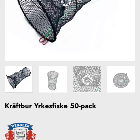
Kräftbur Yrkesfiske 50-pack