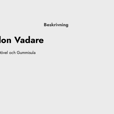
Beskrivning
ylon Vadare
stövel och Gummisula