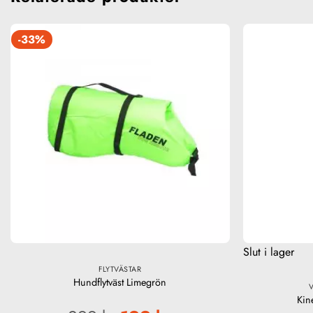
-33%
Slut i lager
FLYTVÄSTAR
Hundflytväst Limegrön
Kin