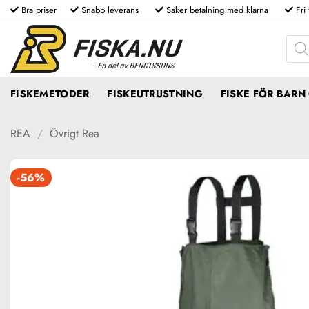
Skip
Bra priser
Snabb leverans
Säker betalning med klarna
Fri
to
Produ
content
FISKEMETODER
FISKEUTRUSTNING
FISKE FÖR BAR
REA
/
Övrigt Rea
-56%