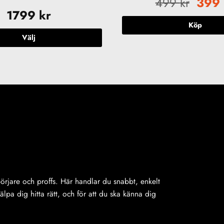
Det
499
kr
399
urspr
1799
kr
priset
Köp
var:
Välj
499 k
Den
här
produkten
har
flera
varianter.
De
olika
alternativen
kan
väljas
på
ybörjare och proffs. Här handlar du snabbt, enkelt
produktsidan
jälpa dig hitta rätt, och för att du ska känna dig