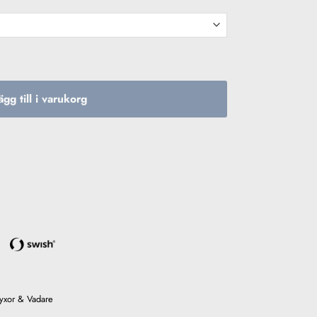
e mängd
ägg till i varukorg
yxor & Vadare