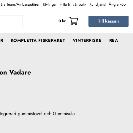
åra Team/Ambassadörer
Tävlingar
Hitta till vår butik
Kundtjänst
Ångra köp
Till kassan
0
kr
ÖR
KOMPLETTA FISKEPAKET
VINTERFISKE
REA
ylon Vadare
ntegrerad gummistövel och Gummisula