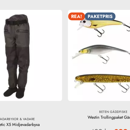
REA!
PAKETPRIS
BETEN GÄDDFISKE
Westin Trollingpaket Gä
VADARBYXOR & VADARE
etic X5 Midjevadarbyxa