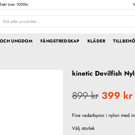
 frakt över 1000kr
V
ktsökning
N OCH UNGDOM
FÅNGSTREDSKAP
KLÄDER
TILLBEH
kinetic Devilfish N
899
kr
399
kr
Fina vadarbyxor i nylon med i
Välj storlek