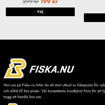
299
kr
199
kr
Välj
Den
här
produkten
har
flera
varianter.
De
olika
alternativen
kan
väljas
på
produktsidan
Hos oss på Fiska.nu hittar du ett stort utbud av fiskeprylar för n
och alltid till bra priser. Vår kompetenta kundtjänst finns för att h
trygg att handla hos oss.