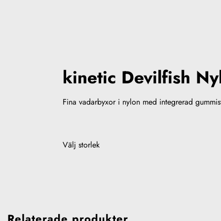
kinetic Devilfish N
Fina vadarbyxor i nylon med integrerad gummi
Välj storlek
Relaterade produkter