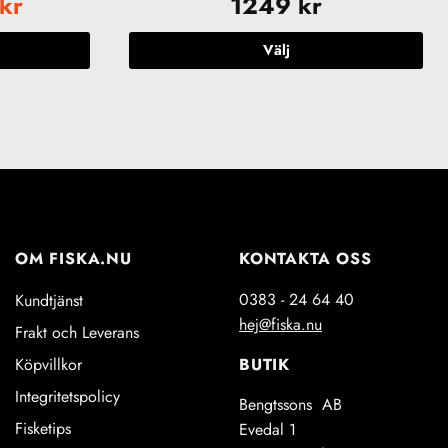
Det
kr
1249
kr
ungliga
nuvarande
priset
Välj
är:
Den
r.
399 kr.
här
produkten
har
flera
varianter.
De
olika
OM FISKA.NU
KONTAKTA OSS
alternativen
kan
0383 - 24 64 40
Kundtjänst
väljas
hej@fiska.nu
Frakt och Leverans
på
produktsidan
BUTIK
Köpvillkor
Integritetspolicy
Bengtssons AB
Fisketips
Evedal 1