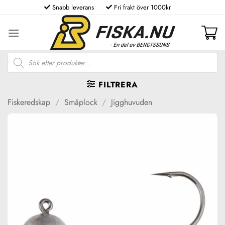
Skip
Snabb leverans
Fri frakt över 1000kr
to
content
Produktsökning
FILTRERA
Fiskeredskap
/
Småplock
/
Jigghuvuden