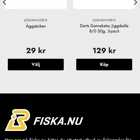
JIGGHUVUDEN
JIGGHUVUDEN
Darts Gamakatsu Jiggskalle
Äggsänken
8/0 50g, 3-pack
29
kr
129
kr
Välj
Köp
Den
här
produkten
har
flera
varianter.
De
olika
alternativen
kan
väljas
Hos oss på Fiska.nu hittar du ett stort utbud av fiskeprylar för