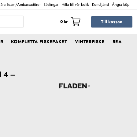
åra Team/Ambassadörer
Tävlingar
Hitta till vår butik
Kundtjänst
Ångra köp
Till kassan
0
kr
ÖR
KOMPLETTA FISKEPAKET
VINTERFISKE
REA
l 4 –