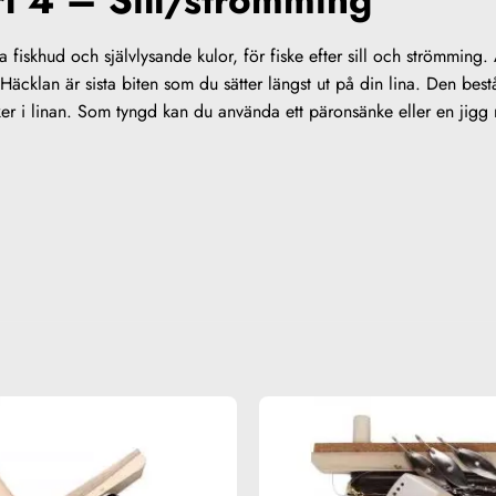
rl 4 – Sill/strömming
a fiskhud och självlysande kulor, för fiske efter sill och strömming.
 Häcklan är sista biten som du sätter längst ut på din lina. Den be
ycker i linan. Som tyngd kan du använda ett päronsänke eller en jig