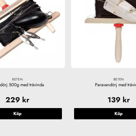
BETEN
BETEN
dörj 500g med trävinda
Paravandörj med träv
229
kr
139
kr
Köp
Köp