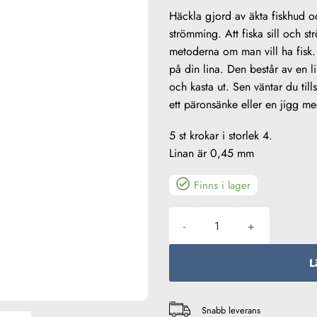
Häckla gjord av äkta fiskhud och
strömming. Att fiska sill och s
metoderna om man vill ha fisk. 
på din lina. Den består av en 
och kasta ut. Sen väntar du til
ett päronsänke eller en jigg m
5 st krokar i storlek 4.
Linan är 0,45 mm
Finns i lager
Häckla Fiskskinn strl 4 - Sill
L
Snabb leverans