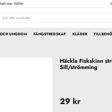
 frakt över 1000kr
V
ktsökning
N OCH UNGDOM
FÅNGSTREDSKAP
KLÄDER
TILLBEH
Häckla Fiskskinn str
Sill/strömming
29
kr