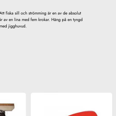
 Att fiska sill och strömming är en av de absolut
står av en lina med fem krokar. Häng på en tyngd
g med jigghuvud.