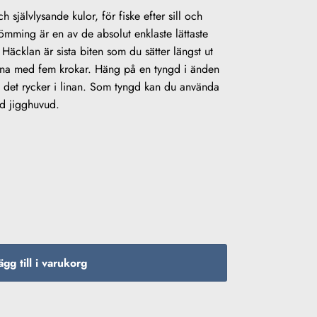
 självlysande kulor, för fiske efter sill och
trömming är en av de absolut enklaste lättaste
Häcklan är sista biten som du sätter längst ut
lina med fem krokar. Häng på en tyngd i änden
ls det rycker i linan. Som tyngd kan du använda
ed jigghuvud.
/strömming mängd
ägg till i varukorg