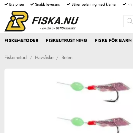
Skip
Bra priser
Snabb leverans
Säker betalning med klarna
Fri
to
Produ
content
FISKEMETODER
FISKEUTRUSTNING
FISKE FÖR BAR
Fiskemetod
/
Havsfiske
/
Beten