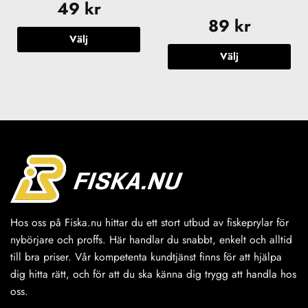
49
kr
89
kr
Välj
Välj
Den
här
Den
produkten
här
har
produkten
flera
har
varianter.
flera
De
varianter.
olika
De
alternativen
olika
kan
alternativen
väljas
kan
på
väljas
Hos oss på Fiska.nu hittar du ett stort utbud av fiskeprylar för
produktsidan
på
nybörjare och proffs. Här handlar du snabbt, enkelt och alltid
produktsidan
till bra priser. Vår kompetenta kundtjänst finns för att hjälpa
dig hitta rätt, och för att du ska känna dig trygg att handla hos
oss.