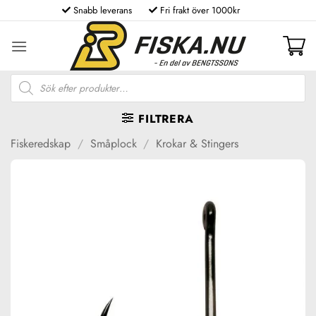
Skip
Snabb leverans
Fri frakt över 1000kr
to
content
Produktsökning
FILTRERA
Fiskeredskap
/
Småplock
/
Krokar & Stingers