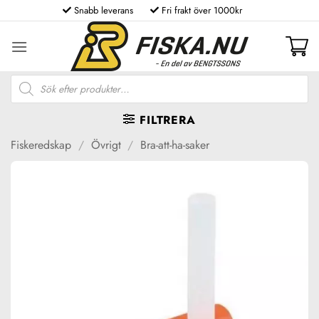
Skip
Snabb leverans
Fri frakt över 1000kr
to
content
Produktsökning
FILTRERA
Fiskeredskap
/
Övrigt
/
Bra-att-ha-saker