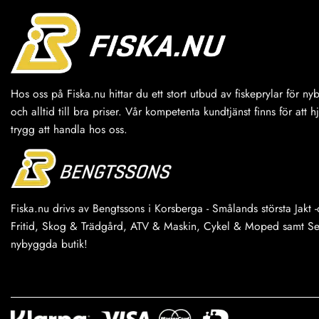
olika
alternativen
kan
väljas
på
produktsidan
Hos oss på Fiska.nu hittar du ett stort utbud av fiskeprylar för n
och alltid till bra priser. Vår kompetenta kundtjänst finns för att h
trygg att handla hos oss.
Fiska.nu drivs av Bengtssons i Korsberga - Smålands största Jakt -o
Fritid, Skog & Trädgård, ATV & Maskin, Cykel & Moped samt Serv
nybyggda butik!