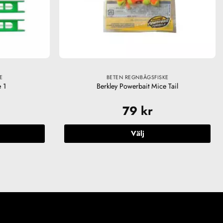
E
BETEN REGNBÅGSFISKE
 1
Berkley Powerbait Mice Tail
79
kr
Välj
Den
här
produkten
har
flera
varianter.
De