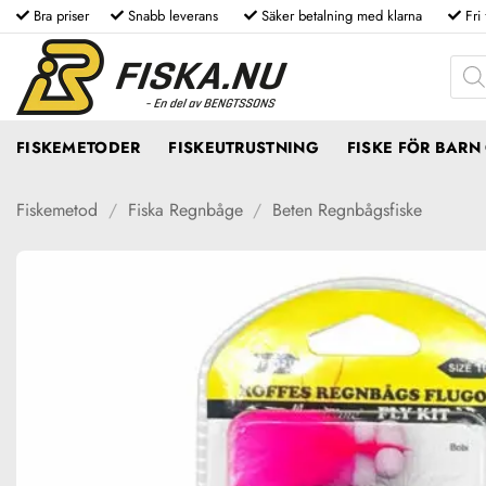
Skip
Bra priser
Snabb leverans
Säker betalning med klarna
Fri
to
Produ
content
FISKEMETODER
FISKEUTRUSTNING
FISKE FÖR BAR
Fiskemetod
/
Fiska Regnbåge
/
Beten Regnbågsfiske