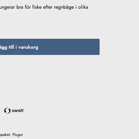
ngerar bra för fiske efter regnbåge i olika
ägg till i varukorg
spaket
,
Flugor