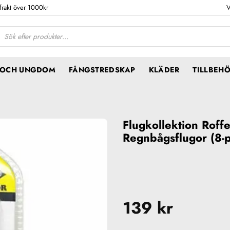
 frakt över 1000kr
V
ktsökning
N OCH UNGDOM
FÅNGSTREDSKAP
KLÄDER
TILLBEH
Flugkollektion Roff
Regnbågsflugor (8-
139
kr