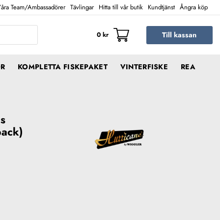
åra Team/Ambassadörer
Tävlingar
Hitta till vår butik
Kundtjänst
Ångra köp
Till kassan
0
kr
ÖR
KOMPLETTA FISKEPAKET
VINTERFISKE
REA
es
pack)