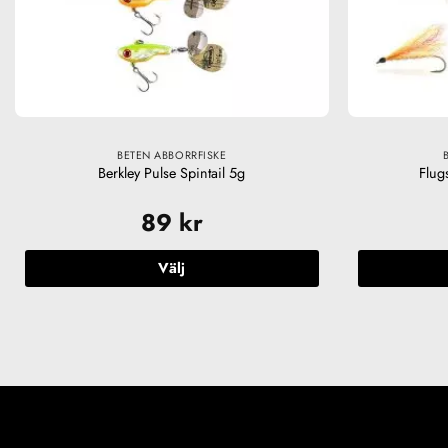
BETEN ABBORRFISKE
Berkley Pulse Spintail 5g
Flug
89
kr
Välj
Den
här
produkten
har
flera
varianter.
De