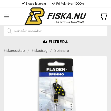
Skip
Snabb leverans
Fri frakt över 1000kr
to
content
Produktsökning
FILTRERA
Fiskeredskap
/
Fiskedrag
/
Spinnare