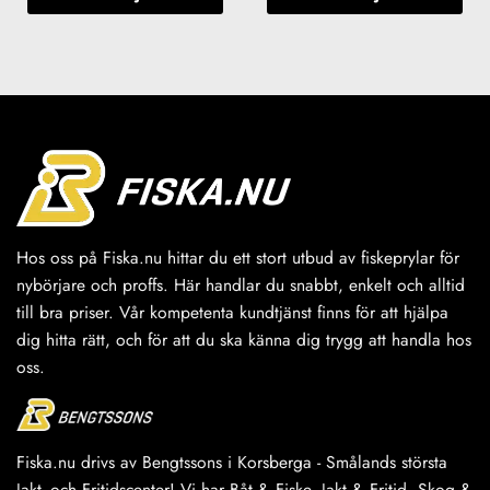
Den
Den
här
här
produkten
produkten
har
har
flera
flera
varianter.
varianter.
De
De
olika
olika
alternativen
alternativen
kan
kan
väljas
väljas
Hos oss på Fiska.nu hittar du ett stort utbud av fiskeprylar för
på
på
nybörjare och proffs. Här handlar du snabbt, enkelt och alltid
produktsidan
produktsidan
till bra priser. Vår kompetenta kundtjänst finns för att hjälpa
dig hitta rätt, och för att du ska känna dig trygg att handla hos
oss.
Fiska.nu drivs av Bengtssons i Korsberga - Smålands största
Jakt -och Fritidscenter! Vi har Båt & Fiske, Jakt & Fritid, Skog &