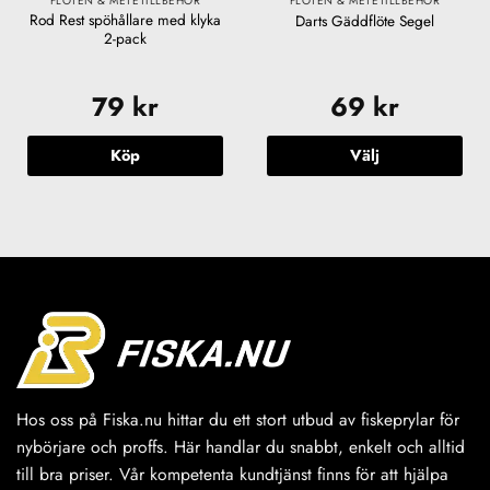
FLÖTEN & METETILLBEHÖR
FLÖTEN & METETILLBEHÖR
Rod Rest spöhållare med klyka
Darts Gäddflöte Segel
2-pack
79
kr
69
kr
Köp
Välj
Den
här
produkten
har
flera
varianter.
De
olika
alternativen
kan
väljas
Hos oss på Fiska.nu hittar du ett stort utbud av fiskeprylar för
på
nybörjare och proffs. Här handlar du snabbt, enkelt och alltid
produktsidan
till bra priser. Vår kompetenta kundtjänst finns för att hjälpa