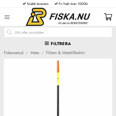
Skip
Snabb leverans
Fri frakt över 1000kr
to
content
Produktsökning
FILTRERA
Fiskemetod
/
Mete
/
Flöten & Metetillbehör