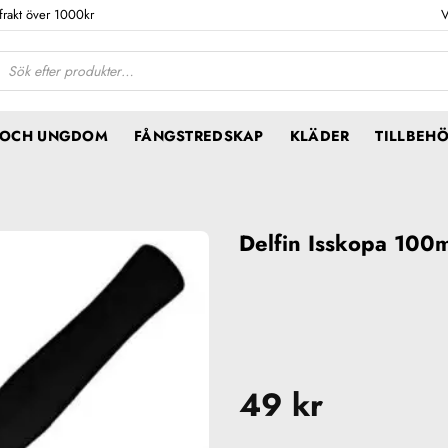
 frakt över 1000kr
V
ktsökning
N OCH UNGDOM
FÅNGSTREDSKAP
KLÄDER
TILLBEH
Delfin Isskopa 100
49
kr