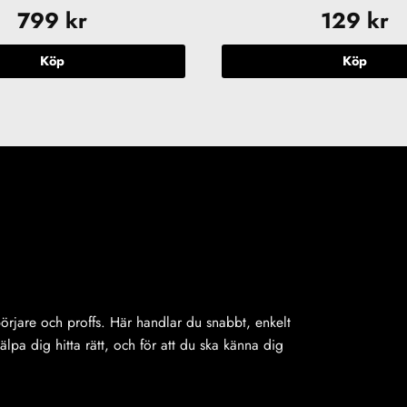
799
kr
129
kr
Köp
Köp
ybörjare och proffs. Här handlar du snabbt, enkelt
jälpa dig hitta rätt, och för att du ska känna dig