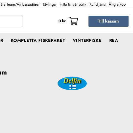
åra Team/Ambassadörer
Tävlingar
Hitta till vår butik
Kundtjänst
Ångra köp
Till kassan
0
kr
ÖR
KOMPLETTA FISKEPAKET
VINTERFISKE
REA
mm