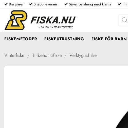
Skip
Bra priser
Snabb leverans
Säker betalning med klarna
Fri
to
Produ
content
FISKEMETODER
FISKEUTRUSTNING
FISKE FÖR BAR
Vinterfiske
/
Tillbehör isfiske
/
Verktyg isfiske