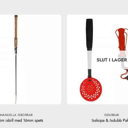
SLUT I LAGER
MANUELLA ISBORRAR
ISDUBBAR
röm isbill med 16mm spets
Isskopa & Isdubb Pa