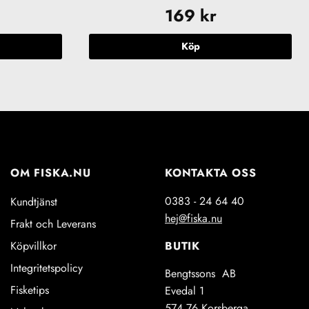
169
kr
Köp
OM FISKA.NU
KONTAKTA OSS
0383 - 24 64 40
Kundtjänst
hej@fiska.nu
Frakt och Leverans
BUTIK
Köpvillkor
Integritetspolicy
Bengtssons AB
Fisketips
Evedal 1
574 76 Korsberga