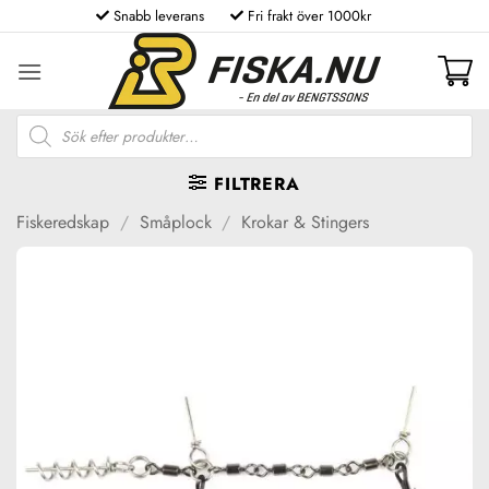
Skip
Snabb leverans
Fri frakt över 1000kr
to
content
Produktsökning
FILTRERA
Fiskeredskap
/
Småplock
/
Krokar & Stingers