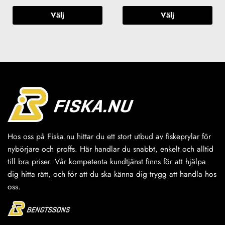
Välj
Välj
Den
Den
här
här
produkten
produkten
har
har
flera
flera
varianter.
varianter.
De
De
olika
olika
alternativen
alternativen
kan
kan
väljas
väljas
Hos oss på Fiska.nu hittar du ett stort utbud av fiskeprylar för
på
på
nybörjare och proffs. Här handlar du snabbt, enkelt och alltid
produktsidan
produktsidan
till bra priser. Vår kompetenta kundtjänst finns för att hjälpa
dig hitta rätt, och för att du ska känna dig trygg att handla hos
oss.