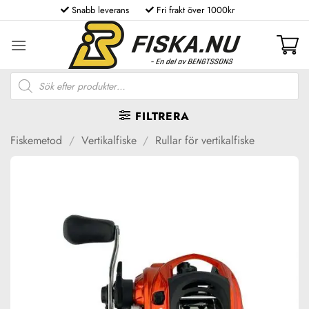
Skip
Snabb leverans
Fri frakt över 1000kr
to
content
Produktsökning
FILTRERA
Fiskemetod
/
Vertikalfiske
/
Rullar för vertikalfiske