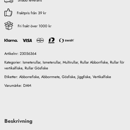
Snabb leverans
Fraktpris från 39 kr
Fri frakt över 1000 kr
Artikelnr:
23056364
Kategorier:
Ismeterullar
,
Ismeterullar
,
Multirullar
,
Rullar Abborrfiske
,
Rullar för
vertikalfiske
,
Rullar Gösfiske
Etiketter:
Abborrefiske
,
Abborrmete
,
Gösfiske
,
Jiggfiske
,
Vertikalfiske
Varumärke:
DAM
Beskrivning