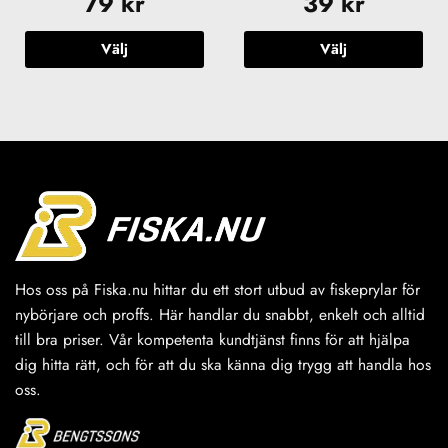
79
kr
39
kr
Välj
Välj
Den
Den
här
här
produkten
produkten
har
har
flera
flera
varianter.
varianter.
De
De
olika
olika
alternativen
alternativen
kan
kan
väljas
väljas
Hos oss på Fiska.nu hittar du ett stort utbud av fiskeprylar för
på
på
nybörjare och proffs. Här handlar du snabbt, enkelt och alltid
produktsidan
produktsidan
till bra priser. Vår kompetenta kundtjänst finns för att hjälpa
dig hitta rätt, och för att du ska känna dig trygg att handla hos
oss.