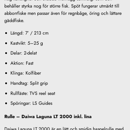
behåller styrka nog för större fisk. Spöt fungerar utmärkt till
abborrfiske men passar även för regnbåge, öring och lättare
gäddfiske.
Längd: 7’ / 213 cm
Kastvikt: 5–25 g
Delar: 2-delat
Aktion: Fast
Klinga: Kolfiber
Handtag: Split grip
Rullfäste: TVS reel seat
Spöringar: LS Guides
Rulle – Daiwa Laguna LT 2000 inkl. lina
Daiwa Laguna LT 2000 är en lätt och smidig haspelrulle med