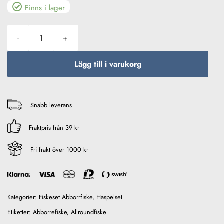
Finns i lager
Daiwa TD Perch A5 Haspelcombo 7′ / 5-25g mängd
Lägg till i varukorg
Snabb leverans
Fraktpris från 39 kr
Fri frakt över 1000 kr
Kategorier:
Fiskeset Abborrfiske
,
Haspelset
Etiketter:
Abborrefiske
,
Allroundfiske