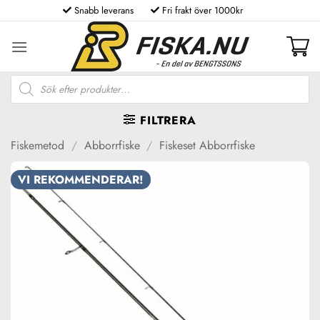
Skip
Snabb leverans
Fri frakt över 1000kr
to
content
Produktsökning
FILTRERA
Fiskemetod
/
Abborrfiske
/
Fiskeset Abborrfiske
VI REKOMMENDERAR!