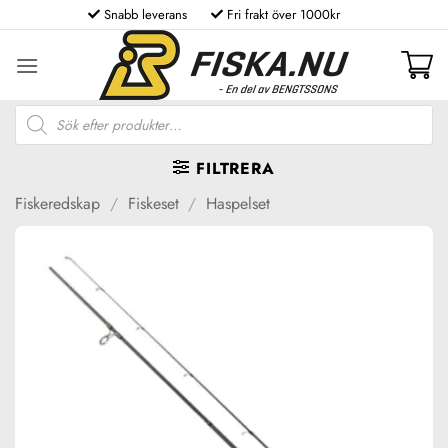
Skip
Snabb leverans
Fri frakt över 1000kr
to
content
Produktsökning
FILTRERA
Fiskeredskap
/
Fiskeset
/
Haspelset