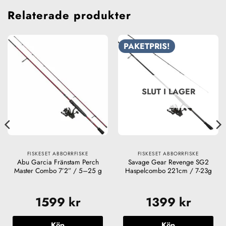
Relaterade produkter
PAKETPRIS!
SLUT I LAGER
FISKESET ABBORRFISKE
FISKESET ABBORRFISKE
Abu Garcia Fränstam Perch
Savage Gear Revenge SG2
Master Combo 7’2” / 5–25 g
Haspelcombo 221cm / 7-23g
1599
kr
1399
kr
Köp
Köp