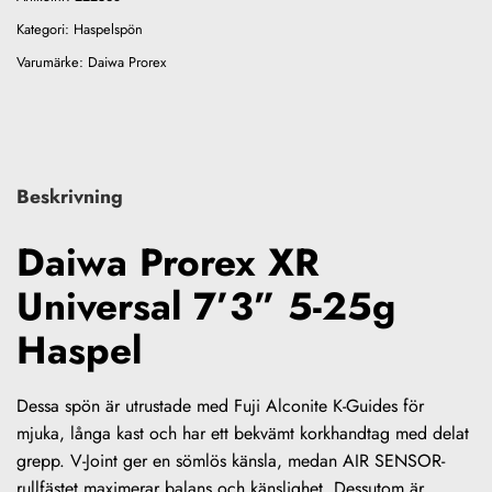
Kategori:
Haspelspön
Varumärke:
Daiwa Prorex
Beskrivning
Daiwa Prorex XR
Universal 7’3” 5-25g
Haspel
Dessa spön är utrustade med Fuji Alconite K-Guides för
mjuka, långa kast och har ett bekvämt korkhandtag med delat
grepp. V-Joint ger en sömlös känsla, medan AIR SENSOR-
rullfästet maximerar balans och känslighet. Dessutom är