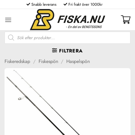
Skip
Snabb leverans
Fri frakt över 1000kr
to
content
Produktsökning
FILTRERA
Fiskeredskap
/
Fiskespön
/
Haspelspön