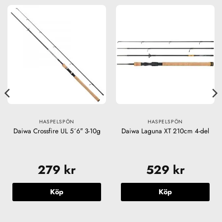
HASPELSPÖN
HASPELSPÖN
Daiwa Crossfire UL 5´6″ 3-10g
Daiwa Laguna XT 210cm 4-del
279
kr
529
kr
Köp
Köp