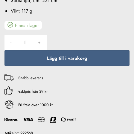
Spölängd, cm: 221 cm
Vikt: 117 g
Finns i lager
Daiwa Prorex XR Universal 7'3'' 5-25g Haspel mängd
Lägg till i varukorg
Snabb leverans
Fraktpris från 39 kr
Fri frakt över 1000 kr
Artikelnr:
222568