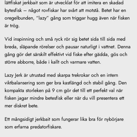
lättfiskat jerkbait som är utvecklat för att imitera en skadad
bytesfisk – något rovfiskar har svårt att motstå. Betet har en
oregelbunden, “lazy” gång som triggar hugg även när fisken
är trög.
Vid inspinning och små ryck rör sig betet sida till sida med
breda, släpande rörelser och pausar naturligt i vattnet. Denna
gång gör det särskilt effektivt vid fiske efter gädda, gös och
större abborre, både i kallt och varmare vatten.
Lazy Jerk är utrustad med skarpa trekrokar och en intern
viktbalansering som ger bra kastlängd och stabil gång. Den
kompakta storleken på 9 cm gör det till ett perfekt val när
fisken jagar mindre betesfisk eller när du vill presentera ett
mer diskret bete.
Ett mångsidigt jerkbait som fungerar lika bra för nybörjare
som erfarna predatorfiskare.