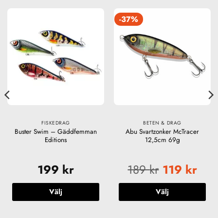
-37%
FISKEDRAG
BETEN & DRAG
Buster Swim – Gäddfemman
Abu Svartzonker McTracer
Editions
12,5cm 69g
199
kr
189
kr
119
kr
Välj
Välj
Den
Den
här
här