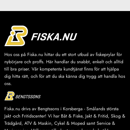
produkten
produkten
har
har
flera
flera
varianter.
varianter.
De
De
olika
olika
alternativen
alternativen
kan
kan
väljas
väljas
Hos oss på Fiska.nu hittar du ett stort utbud av fiskeprylar för
på
på
nybörjare och proffs. Här handlar du snabbt, enkelt och alltid
produktsidan
produktsidan
till bra priser. Vår kompetenta kundtjänst finns för att hjälpa
dig hitta rätt, och för att du ska känna dig trygg att handla hos
oss.
Fiska.nu drivs av Bengtssons i Korsberga - Smålands största
Jakt -och Fritidscenter! Vi har Båt & Fiske, Jakt & Fritid, Skog &
Trädgård, ATV & Maskin, Cykel & Moped samt Service &