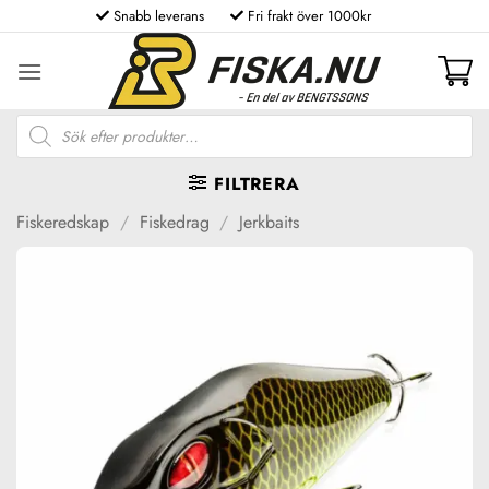
Skip
Snabb leverans
Fri frakt över 1000kr
to
content
Produktsökning
FILTRERA
Fiskeredskap
/
Fiskedrag
/
Jerkbaits