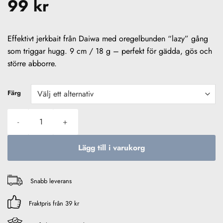
99
kr
Effektivt jerkbait från Daiwa med oregelbunden “lazy” gång
som triggar hugg. 9 cm / 18 g – perfekt för gädda, gös och
större abborre.
Färg
Daiwa Prorex Lazy Jerk 9cm / 18g mängd
Lägg till i varukorg
Snabb leverans
Fraktpris från 39 kr