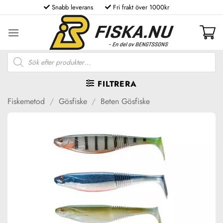
Skip
Snabb leverans
Fri frakt över 1000kr
to
content
Produktsökning
FILTRERA
Fiskemetod
/
Gösfiske
/
Beten Gösfiske