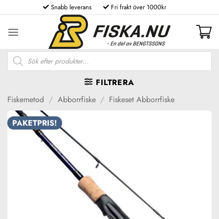
Skip
Snabb leverans
Fri frakt över 1000kr
to
content
Produktsökning
FILTRERA
Fiskemetod
/
Abborrfiske
/
Fiskeset Abborrfiske
PAKETPRIS!