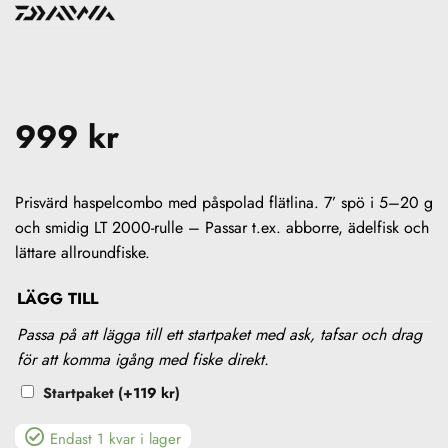
999
kr
Prisvärd haspelcombo med påspolad flätlina. 7’ spö i 5–20 g
och smidig LT 2000-rulle – Passar t.ex. abborre, ädelfisk och
lättare allroundfiske.
LÄGG TILL
Passa på att lägga till ett startpaket med ask, tafsar och drag
för att komma igång med fiske direkt.
Startpaket
(+
119
kr
)
Endast 1 kvar i lager