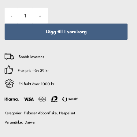
Daiwa Laguna XT Haspelcombo 7' / 5-20g (inkl lina) mängd
Lägg till i varukorg
Snabb leverans
Fraktpris från 39 kr
Fri frakt över 1000 kr
Kategorier:
Fiskeset Abborrfiske
,
Haspelset
Varumärke:
Daiwa