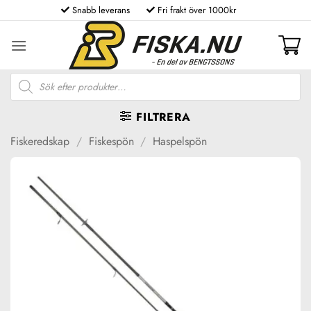
Skip
Snabb leverans
Fri frakt över 1000kr
to
content
Produktsökning
FILTRERA
Fiskeredskap
/
Fiskespön
/
Haspelspön