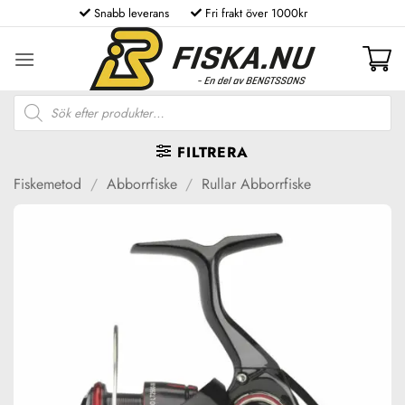
Skip
Snabb leverans
Fri frakt över 1000kr
to
content
Produktsökning
FILTRERA
Fiskemetod
/
Abborrfiske
/
Rullar Abborrfiske