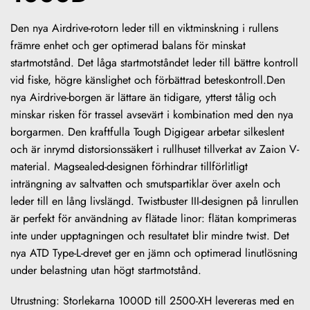
Den nya Airdrive-rotorn leder till en viktminskning i rullens
främre enhet och ger optimerad balans för minskat
startmotstånd. Det låga startmotståndet leder till bättre kontroll
vid fiske, högre känslighet och förbättrad beteskontroll.Den
nya Airdrive-borgen är lättare än tidigare, ytterst tålig och
minskar risken för trassel avsevärt i kombination med den nya
borgarmen. Den kraftfulla Tough Digigear arbetar silkeslent
och är inrymd distorsionssäkert i rullhuset tillverkat av Zaion V-
material. Magsealed-designen förhindrar tillförlitligt
inträngning av saltvatten och smutspartiklar över axeln och
leder till en lång livslängd. Twistbuster III-designen på linrullen
är perfekt för användning av flätade linor: flätan komprimeras
inte under upptagningen och resultatet blir mindre twist. Det
nya ATD Type-L-drevet ger en jämn och optimerad linutlösning
under belastning utan högt startmotstånd.
Utrustning: Storlekarna 1000D till 2500-XH levereras med en