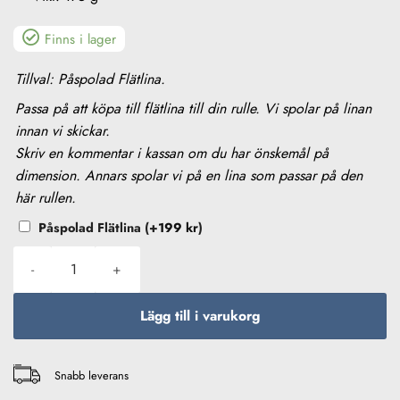
Finns i lager
PÅSPOLAD
Tillval: Påspolad Flätlina.
FLÄTLINA
Passa på att köpa till flätlina till din rulle. Vi spolar på linan
innan vi skickar.
Skriv en kommentar i kassan om du har önskemål på
dimension. Annars spolar vi på en lina som passar på den
här rullen.
Påspolad Flätlina
(+
199
kr
)
Daiwa 23 Fuego LT 1000D mängd
Lägg till i varukorg
Snabb leverans