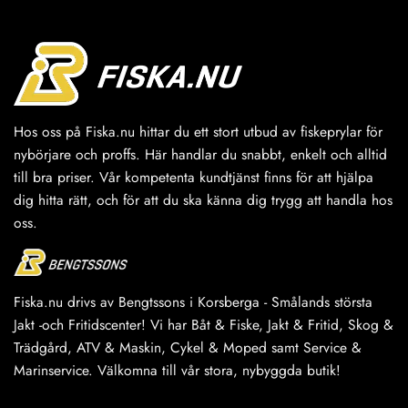
flera
varianter.
De
olika
alternativen
kan
väljas
Hos oss på Fiska.nu hittar du ett stort utbud av fiskeprylar för
på
nybörjare och proffs. Här handlar du snabbt, enkelt och alltid
produktsidan
till bra priser. Vår kompetenta kundtjänst finns för att hjälpa
dig hitta rätt, och för att du ska känna dig trygg att handla hos
oss.
Fiska.nu drivs av Bengtssons i Korsberga - Smålands största
Jakt -och Fritidscenter! Vi har Båt & Fiske, Jakt & Fritid, Skog &
Trädgård, ATV & Maskin, Cykel & Moped samt Service &
Marinservice. Välkomna till vår stora, nybyggda butik!