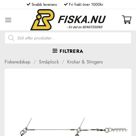
Skip
Snabb leverans
Fri frakt över 1000kr
to
content
Produktsökning
FILTRERA
Fiskeredskap
/
Småplock
/
Krokar & Stingers