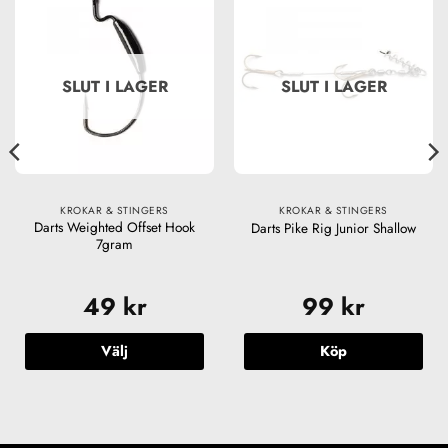
SLUT I LAGER
SLUT I LAGER
KROKAR & STINGERS
KROKAR & STINGERS
Darts Weighted Offset Hook
Darts Pike Rig Junior Shallow
7gram
49
kr
99
kr
Välj
Köp
Den
här
produkten
har