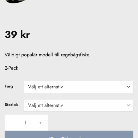
39
kr
Väldigt populär modell till regnbågsfiske.
2-Pack
Färg
Storlek
Buldo Kastflöte Oval 2-pack mängd