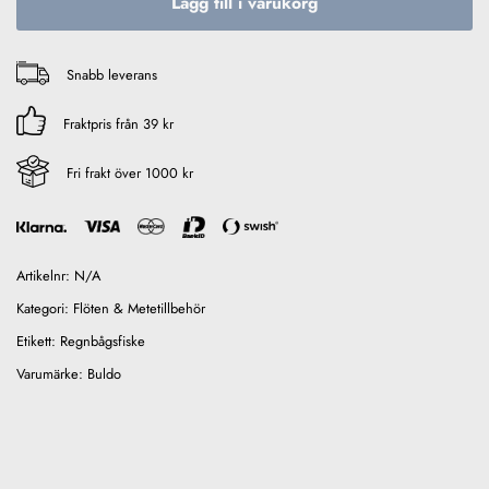
Lägg till i varukorg
Snabb leverans
Fraktpris från 39 kr
Fri frakt över 1000 kr
Artikelnr:
N/A
Kategori:
Flöten & Metetillbehör
Etikett:
Regnbågsfiske
Varumärke:
Buldo