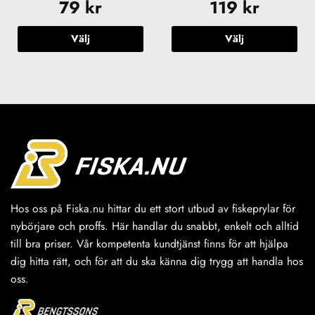
79
kr
119
kr
Välj
Välj
Den
Den
här
här
produkten
produkten
har
har
flera
flera
varianter.
varianter.
De
De
olika
olika
alternativen
alternativen
kan
kan
väljas
väljas
Hos oss på Fiska.nu hittar du ett stort utbud av fiskeprylar för
på
på
nybörjare och proffs. Här handlar du snabbt, enkelt och alltid
produktsidan
produktsidan
till bra priser. Vår kompetenta kundtjänst finns för att hjälpa
dig hitta rätt, och för att du ska känna dig trygg att handla hos
oss.