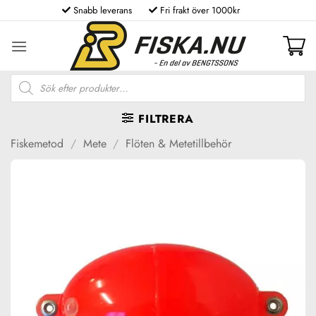
Skip
Snabb leverans
Fri frakt över 1000kr
to
content
Produktsökning
FILTRERA
Fiskemetod
/
Mete
/
Flöten & Metetillbehör